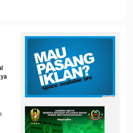
al
tya
i