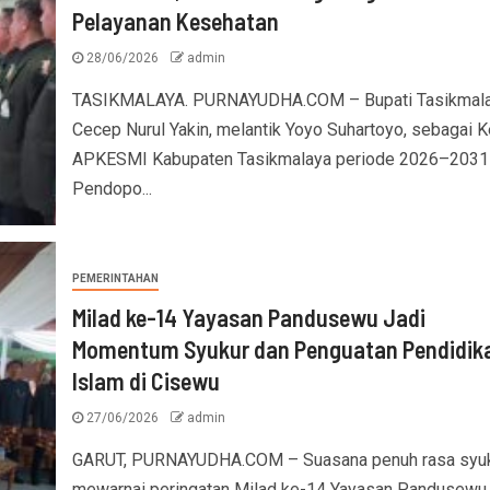
Pelayanan Kesehatan
28/06/2026
admin
TASIKMALAYA. PURNAYUDHA.COM – Bupati Tasikmala
Cecep Nurul Yakin, melantik Yoyo Suhartoyo, sebagai K
APKESMI Kabupaten Tasikmalaya periode 2026–2031 
Pendopo...
PEMERINTAHAN
Milad ke-14 Yayasan Pandusewu Jadi
Momentum Syukur dan Penguatan Pendidik
Islam di Cisewu
27/06/2026
admin
GARUT, PURNAYUDHA.COM – Suasana penuh rasa syu
mewarnai peringatan Milad ke-14 Yayasan Pandusewu