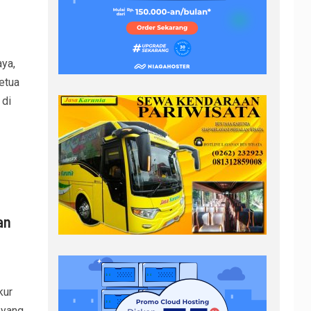
ya,
etua
di
an
kur
 yang