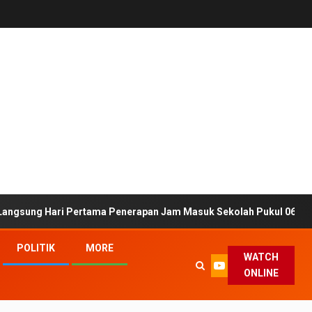
ertama Penerapan Jam Masuk Sekolah Pukul 06.30 WIB
B
POLITIK
MORE
WATCH
ONLINE