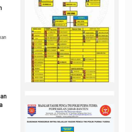
n
kan
s
han
a