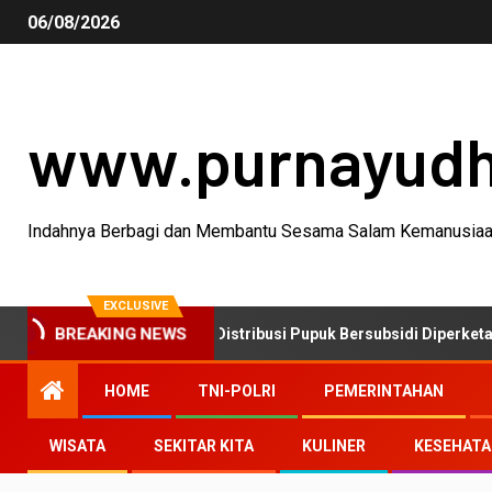
06/08/2026
www.purnayud
Indahnya Berbagi dan Membantu Sesama Salam Kemanusia
EXCLUSIVE
Pengawasan Distribusi Pupuk Bersubsidi Diperketat, Pendaftaran R
BREAKING NEWS
HOME
TNI-POLRI
PEMERINTAHAN
WISATA
SEKITAR KITA
KULINER
KESEHAT