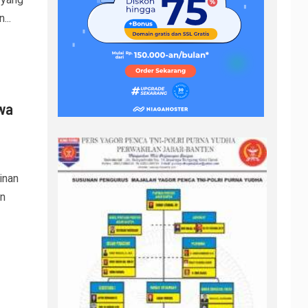
...
wa
inan
n