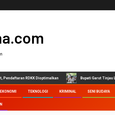
ha.com
an
DKK Dioptimalkan
Bupati Garut Tinjau Langsung Hari P
EKONOMI
TEKNOLOGI
KRIMINAL
SENI BUDAYA
AN