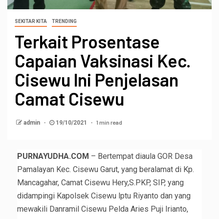
SEKITAR KITA
TRENDING
Terkait Prosentase
Capaian Vaksinasi Kec.
Cisewu lni Penjelasan
Camat Cisewu
1 min read
admin
19/10/2021
PURNAYUDHA.COM
– Bertempat diaula GOR Desa
Pamalayan Kec. Cisewu Garut, yang beralamat di Kp.
Mancagahar, Camat Cisewu Hery,S.PKP, SIP, yang
didampingi Kapolsek Cisewu lptu Riyanto dan yang
mewakili Danramil Cisewu Pelda Aries Puji Irianto,