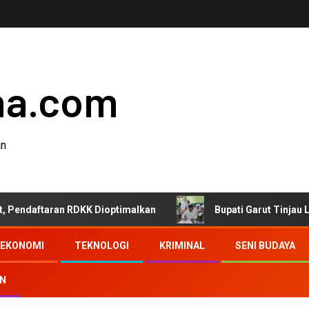
ha.com
an
aran RDKK Dioptimalkan
Bupati Garut Tinjau Langsung H
EKONOMI
TEKNOLOGI
KRIMINAL
SENI BUDAYA
AN