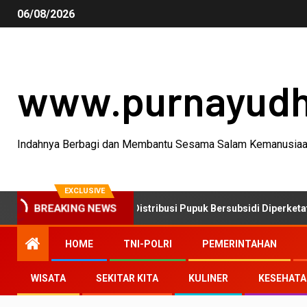
06/08/2026
www.purnayud
Indahnya Berbagi dan Membantu Sesama Salam Kemanusia
EXCLUSIVE
inta Pengawasan Distribusi Pupuk Bersubsidi Diperketat, Pendaft
BREAKING NEWS
HOME
TNI-POLRI
PEMERINTAHAN
WISATA
SEKITAR KITA
KULINER
KESEHAT