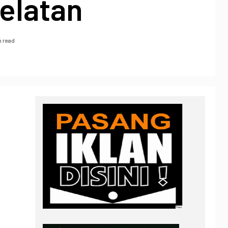
elatan
n read