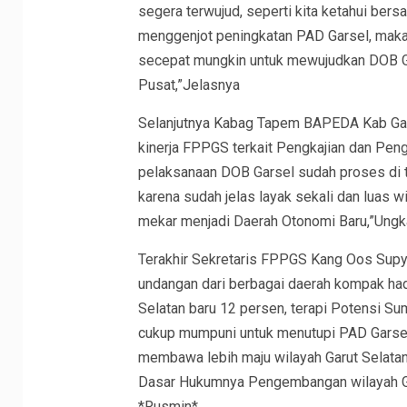
segera terwujud, seperti kita ketahui be
menggenjot peningkatan PAD Garsel, maka u
secepat mungkin untuk mewujudkan DOB Ga
Pusat,”Jelasnya
Selanjutnya Kabag Tapem BAPEDA Kab Gar
kinerja FPPGS terkait Pengkajian dan Pe
pelaksanaan DOB Garsel sudah proses di t
karena sudah jelas layak sekali dan luas
mekar menjadi Daerah Otonomi Baru,”Ungk
Terakhir Sekretaris FPPGS Kang Oos Supy
undangan dari berbagai daerah kompak hadiri
Selatan baru 12 persen, terapi Potensi S
cukup mumpuni untuk menutupi PAD Garsel
membawa lebih maju wilayah Garut Selata
Dasar Hukumnya Pengembangan wilayah Ga
*Rusmin*