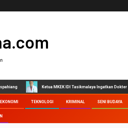
ha.com
an
Ketua MKEK IDI Tasikmalaya Ingatkan Dokter Jaga Etika 
EKONOMI
TEKNOLOGI
KRIMINAL
SENI BUDAYA
AN