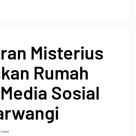
ran Misterius
skan Rumah
 Media Sosial
jarwangi
n read