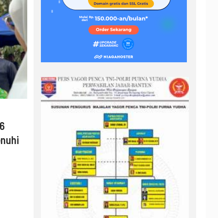
26
enuhi