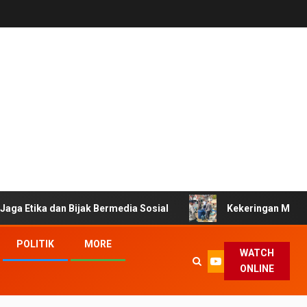
dan Bijak Bermedia Sosial
Kekeringan Melanda Tasikmala
POLITIK
MORE
WATCH
ONLINE