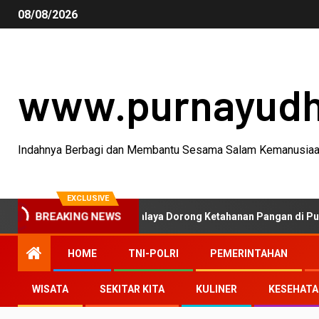
08/08/2026
www.purnayud
Indahnya Berbagi dan Membantu Sesama Salam Kemanusia
EXCLUSIVE
D Polres Tasikmalaya Dorong Ketahanan Pangan di Puspahiang
BREAKING NEWS
HOME
TNI-POLRI
PEMERINTAHAN
WISATA
SEKITAR KITA
KULINER
KESEHAT