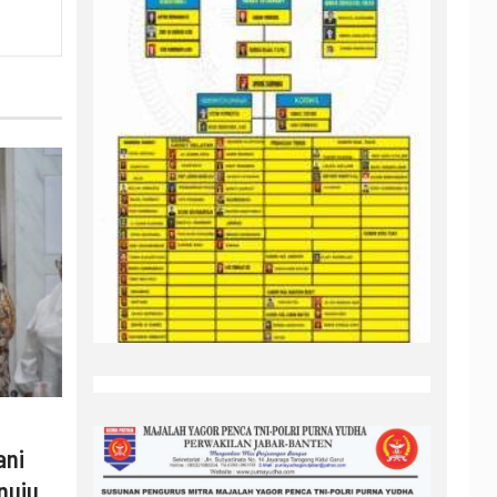
ani
nuju