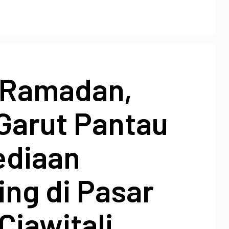
 Ramadan,
Garut Pantau
ediaan
ng di Pasar
Ciawitali