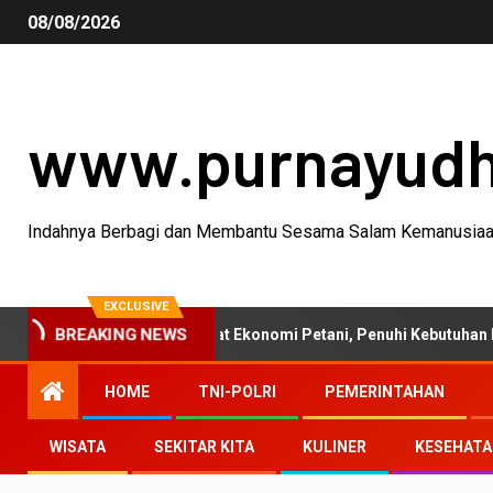
08/08/2026
www.purnayud
Indahnya Berbagi dan Membantu Sesama Salam Kemanusia
EXCLUSIVE
BREAKING NEWS
anian 2026 Perkuat Ekonomi Petani, Penuhi Kebutuhan Masyarakat
HOME
TNI-POLRI
PEMERINTAHAN
WISATA
SEKITAR KITA
KULINER
KESEHAT