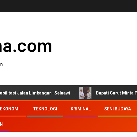
ha.com
an
an Limbangan–Selaawi
Bupati Garut Minta Pengawasan Di
EKONOMI
TEKNOLOGI
KRIMINAL
SENI BUDAYA
AN