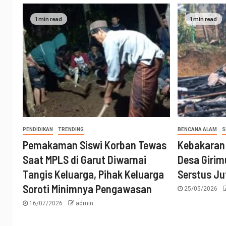
1 min read
1 min read
PENDIDIKAN
TRENDING
BENCANA ALAM
S
Pemakaman Siswi Korban Tewas
Kebakaran
Saat MPLS di Garut Diwarnai
Desa Girim
Tangis Keluarga, Pihak Keluarga
Serstus Ju
Soroti Minimnya Pengawasan
25/05/2026
16/07/2026
admin