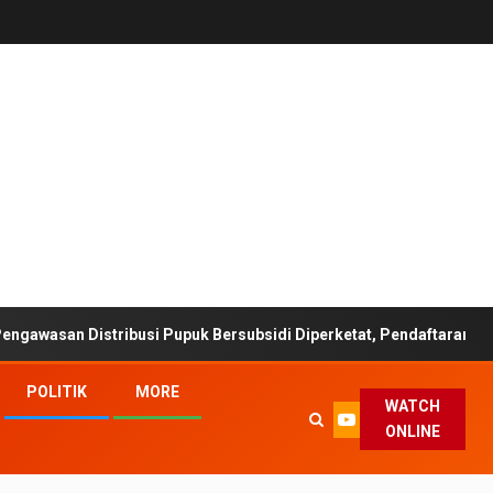
stribusi Pupuk Bersubsidi Diperketat, Pendaftaran RDKK Dioptimal
POLITIK
MORE
WATCH
ONLINE