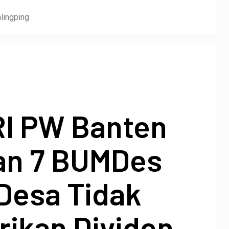
lingping
I PW Banten
n 7 BUMDes
 Desa Tidak
ikan Dividen