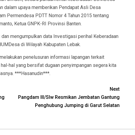
an dalam upaya memberikan Pendapat Asli Desa
alam Permendesa PDTT Nomor 4 Tahun 2015 tentang
manto, Ketua GNPK-RI Provinsi Banten.
i dan mengumpulkan data Investigasi perihal Keberadaan
a BUMDesa di Wilayah Kabupaten Lebak.
elakukan penelusuran informasi lapangan terkait
 hal-hal yang bersifat dugaan penyimpangan segera kita
dasnya. ***Hasanudin***.
Next
ng
Pangdam III/Slw Resmikan Jembatan Gantung
Penghubung Jumping di Garut Selatan