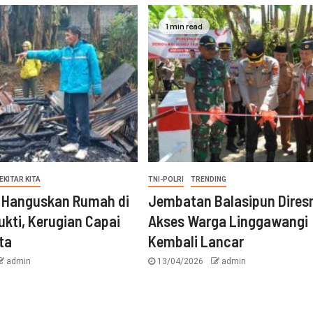
1 min read
EKITAR KITA
TNI-POLRI
TRENDING
 Hanguskan Rumah di
Jembatan Balasipun Dires
ukti, Kerugian Capai
Akses Warga Linggawangi
ta
Kembali Lancar
admin
13/04/2026
admin