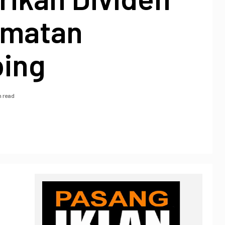
amatan
ping
n read