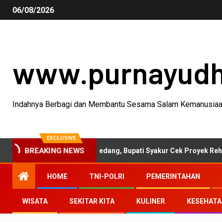
06/08/2026
www.purnayud
Indahnya Berbagi dan Membantu Sesama Salam Kemanusia
EXCLUSIVE
BREAKING NEWS
vitas Garut-Sumedang, Bupati Syakur Cek Proyek Rehabilitasi Jal
HOME
TNI-POLRI
PEMERINTAHAN
WISATA
SEKITAR KITA
KULINER
KESEHAT