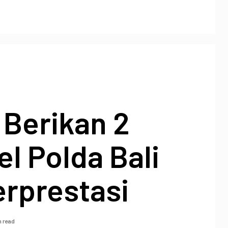
 Berikan 2
l Polda Bali
erprestasi
n read