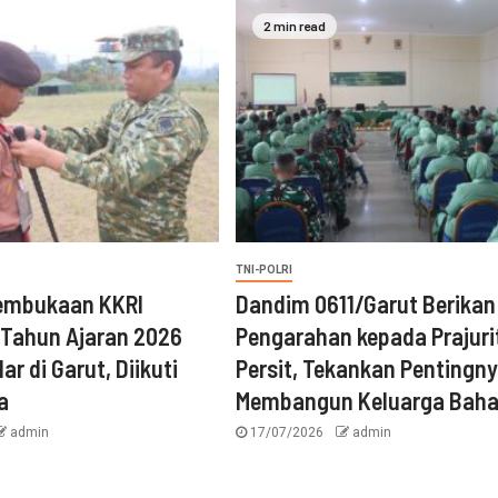
2 min read
TNI-POLRI
embukaan KKRI
‎Dandim 0611/Garut Berikan
 Tahun Ajaran 2026
Pengarahan kepada Prajuri
ar di Garut, Diikuti
Persit, Tekankan Pentingn
a
Membangun Keluarga Baha
admin
17/07/2026
admin