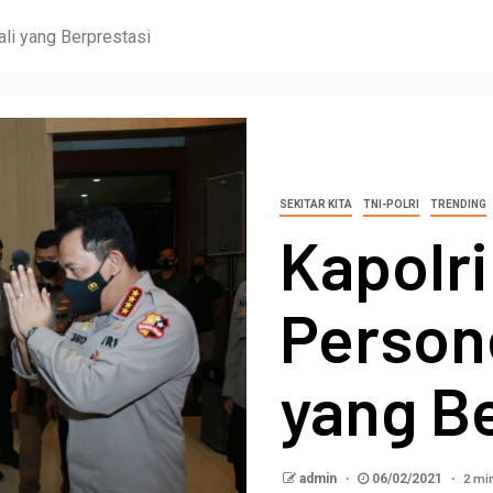
ali yang Berprestasi
SEKITAR KITA
TNI-POLRI
TRENDING
Kapolri
Persone
yang B
2 mi
admin
06/02/2021