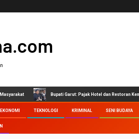
ha.com
an
Bupati Garut: Pajak Hotel dan Restoran Kembali ke Ma
EKONOMI
TEKNOLOGI
KRIMINAL
SENI BUDAYA
AN