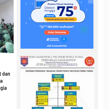
t dan
ya
gia