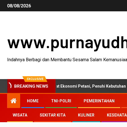
08/08/2026
www.purnayud
Indahnya Berbagi dan Membantu Sesama Salam Kemanusia
EXCLUSIVE
tanian 2026 Perkuat Ekonomi Petani, Penuhi Kebutuhan Masyarakat
BREAKING NEWS
HOME
TNI-POLRI
PEMERINTAHAN
WISATA
SEKITAR KITA
KULINER
KESEHAT