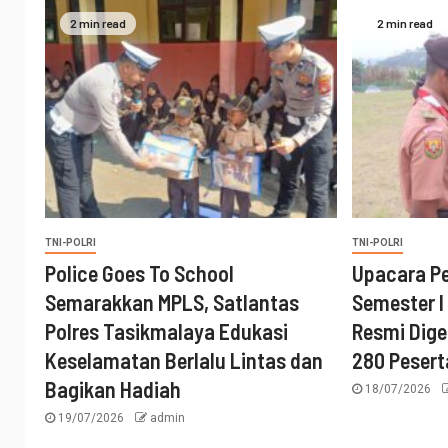
2 min read
2 min read
TNI-POLRI
TNI-POLRI
Police Goes To School
Upacara P
Semarakkan MPLS, Satlantas
Semester I
Polres Tasikmalaya Edukasi
Resmi Digel
Keselamatan Berlalu Lintas dan
280 Pesert
Bagikan Hadiah
18/07/2026
19/07/2026
admin