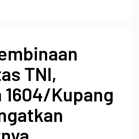
Pembinaan
tas TNI,
 1604/Kupang
Ingatkan
tnya