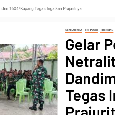
andim 1604/Kupang Tegas Ingatkan Prajuritnya
SEKITAR KITA
TNI-POLRI
TRENDING
Gelar 
Netrali
Dandim
Tegas 
Prajuri