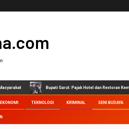
ha.com
an
Bupati Garut: Pajak Hotel dan Restoran Kembali ke Ma
EKONOMI
TEKNOLOGI
KRIMINAL
SENI BUDAYA
AN