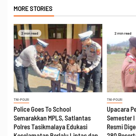
MORE STORIES
2 min read
2 min read
TNI-POLRI
TNI-POLRI
Police Goes To School
Upacara P
Semarakkan MPLS, Satlantas
Semester I
Polres Tasikmalaya Edukasi
Resmi Digel
Keselamatan Berlalu Lintas dan
280 Pesert