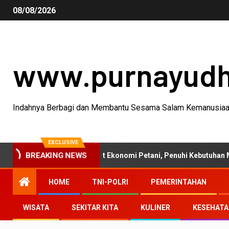
08/08/2026
www.purnayud
Indahnya Berbagi dan Membantu Sesama Salam Kemanusia
EXCLUSIVE
anian 2026 Perkuat Ekonomi Petani, Penuhi Kebutuhan Masyarakat
BREAKING NEWS
HOME
TNI-POLRI
PEMERINTAHAN
WISATA
SEKITAR KITA
KULINER
KESEHAT