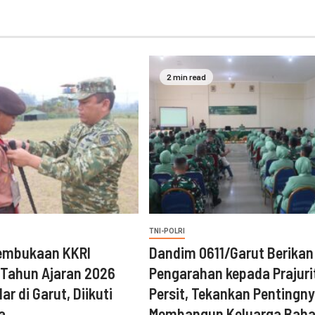
2 min read
TNI-POLRI
embukaan KKRI
‎Dandim 0611/Garut Berikan
 Tahun Ajaran 2026
Pengarahan kepada Prajuri
ar di Garut, Diikuti
Persit, Tekankan Pentingn
a
Membangun Keluarga Baha