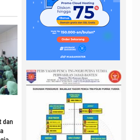
t dan
ya
gia