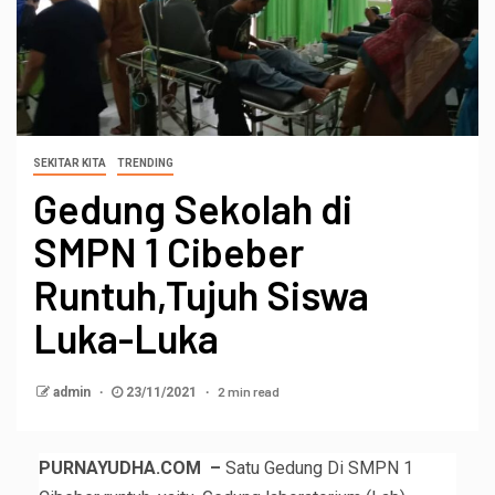
SEKITAR KITA
TRENDING
Gedung Sekolah di
SMPN 1 Cibeber
Runtuh,Tujuh Siswa
Luka-Luka
2 min read
admin
23/11/2021
PURNAYUDHA.COM –
Satu Gedung Di SMPN 1