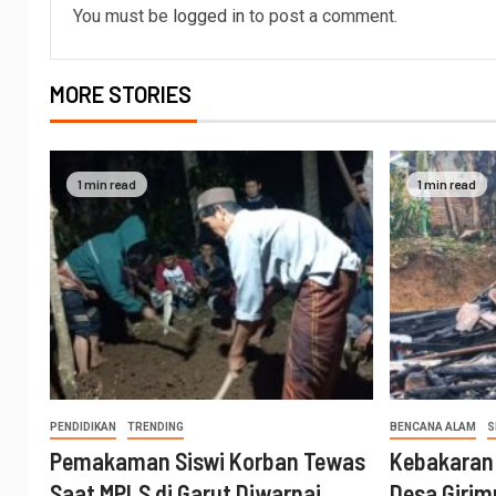
You must be
logged in
to post a comment.
MORE STORIES
1 min read
1 min read
PENDIDIKAN
TRENDING
BENCANA ALAM
S
Pemakaman Siswi Korban Tewas
Kebakaran
Saat MPLS di Garut Diwarnai
Desa Girim