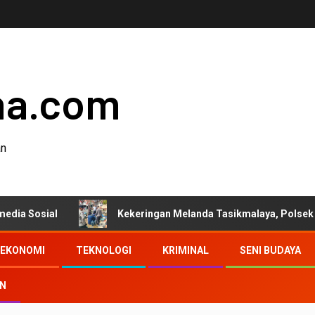
ha.com
an
Kekeringan Melanda Tasikmalaya, Polsek Tanjungjaya Di
EKONOMI
TEKNOLOGI
KRIMINAL
SENI BUDAYA
AN