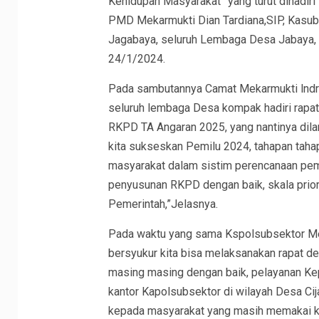
Kehidupan Masyarakat” yang turut dihadir
PMD Mekarmukti Dian Tardiana,SIP, Kasub
Jagabaya, seluruh Lembaga Desa Jabaya, 
24/1/2024.
Pada sambutannya Camat Mekarmukti lndr
seluruh lembaga Desa kompak hadiri rapat i
RKPD TA Angaran 2025, yang nantinya dilan
kita sukseskan Pemilu 2024, tahapan tah
masyarakat dalam sistim perencanaan pemb
penyusunan RKPD dengan baik, skala prio
Pemerintah,”Jelasnya.
Pada waktu yang sama Kspolsubsektor Mek
bersyukur kita bisa melaksanakan rapat de
masing masing dengan baik, pelayanan Ke
kantor Kapolsubsektor di wilayah Desa Cij
kepada masyarakat yang masih memakai kna