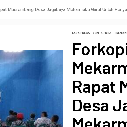
apat Musrembang Desa Jagabaya Mekarmukti Garut Untuk Peny
KABAR DESA
SEKITAR KITA
TRENDIN
Forko
Mekarm
Rapat 
Desa J
Mekarm