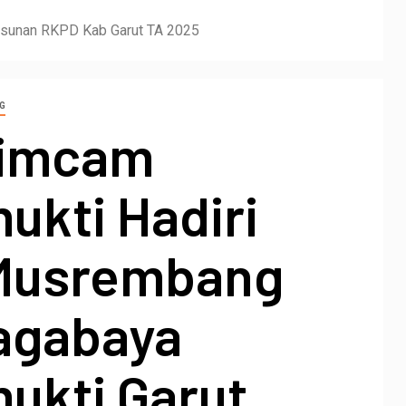
usunan RKPD Kab Garut TA 2025
G
pimcam
ukti Hadiri
Musrembang
agabaya
ukti Garut