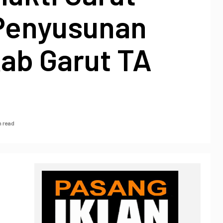
Penyusunan
ab Garut TA
n read