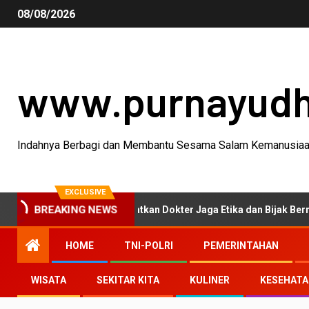
08/08/2026
www.purnayud
Indahnya Berbagi dan Membantu Sesama Salam Kemanusia
EXCLUSIVE
BREAKING NEWS
 Tasikmalaya Ingatkan Dokter Jaga Etika dan Bijak Bermedia Sosial
HOME
TNI-POLRI
PEMERINTAHAN
WISATA
SEKITAR KITA
KULINER
KESEHAT