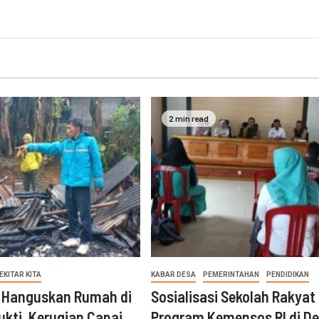
2 min read
EKITAR KITA
KABAR DESA
PEMERINTAHAN
PENDIDIKAN
 Hanguskan Rumah di
Sosialisasi Sekolah Rakyat
ukti, Kerugian Capai
Program Kemensos RI di D