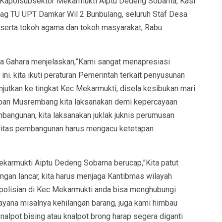
i Kapolsubsektor Mekarmukti Aiptu Dedeng Sobarna, Kasi
ag TU UPT Damkar Wil 2 Bunbulang, seluruh Staf Desa
serta tokoh agama dan tokoh masyarakat, Rabu.
a Gahara menjelaskan,”Kami sangat menapresiasi
ni. kita ikuti peraturan Pemerintah terkait penyusunan
jutkan ke tingkat Kec Mekarmukti, disela kesibukan mari
apan Musrembang kita laksanakan demi kepercayaan
angunan, kita laksanakan juklak juknis perumusan
ritas pembangunan harus mengacu ketetapan
armukti Aiptu Dedeng Sobarna berucap,”Kita patut
ngan lancar, kita harus menjaga Kantibmas wilayah
polisian di Kec Mekarmukti anda bisa menghubungi
ayana misalnya kehilangan barang, juga kami himbau
lpot bising atau knalpot brong harap segera diganti