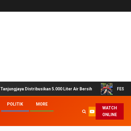
stribusikan 5.000 Liter Air Bersih
FESTA Dinas Pertan
POLITIK
MORE
WATCH
ONLINE