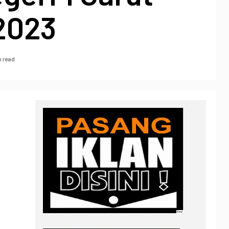
2023
n read