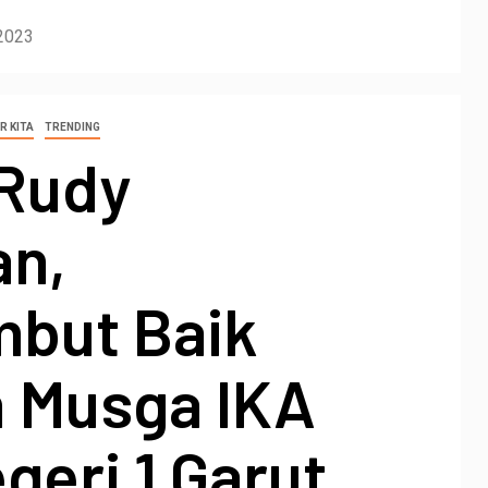
2023
R KITA
TRENDING
 Rudy
n,
but Baik
 Musga IKA
eri 1 Garut