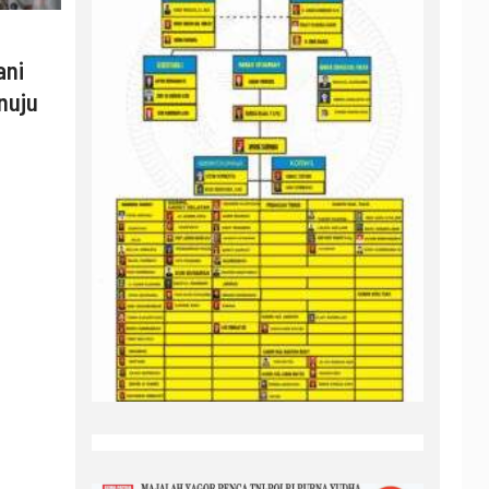
ani
nuju