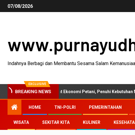
07/08/2026
www.purnayud
Indahnya Berbagi dan Membantu Sesama Salam Kemanusia
EXCLUSIVE
BREAKING NEWS
nian 2026 Perkuat Ekonomi Petani, Penuhi Kebutuhan Masyarakat
HOME
TNI-POLRI
PEMERINTAHAN
WISATA
SEKITAR KITA
KULINER
KESEHAT