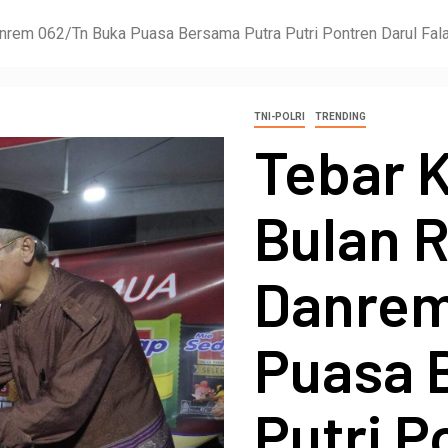
nrem 062/Tn Buka Puasa Bersama Putra Putri Pontren Darul Fal
TNI-POLRI
TRENDING
Tebar 
Bulan 
Danrem
Puasa 
Putri P