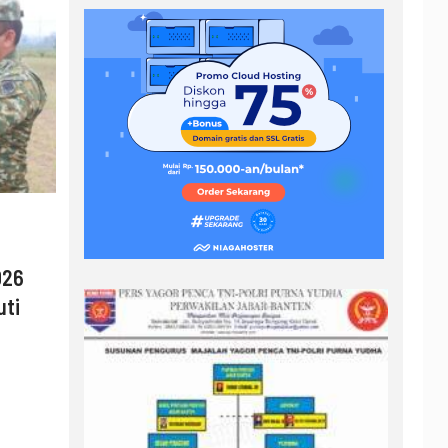
026
uti