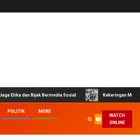
an Bijak Bermedia Sosial
Kekeringan Melanda Tasikmala
POLITIK
MORE
WATCH
ONLINE