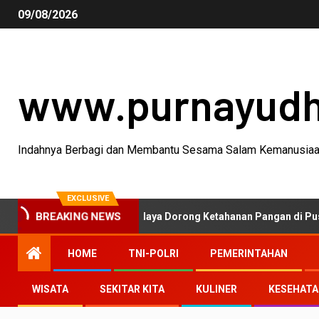
09/08/2026
www.purnayud
Indahnya Berbagi dan Membantu Sesama Salam Kemanusia
EXCLUSIVE
BREAKING NEWS
D Polres Tasikmalaya Dorong Ketahanan Pangan di Puspahiang
HOME
TNI-POLRI
PEMERINTAHAN
WISATA
SEKITAR KITA
KULINER
KESEHAT