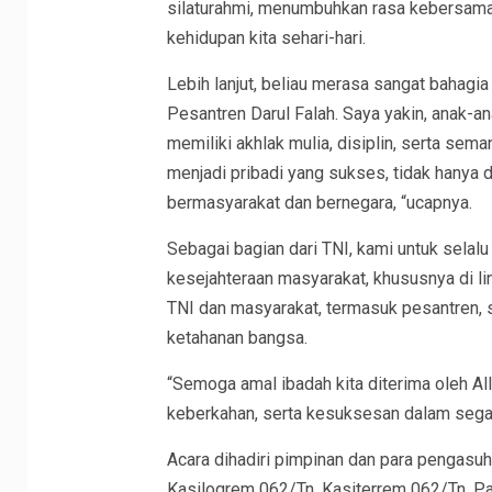
silaturahmi, menumbuhkan rasa kebersamaa
kehidupan kita sehari-hari.
Lebih lanjut, beliau merasa sangat bahag
Pesantren Darul Falah. Saya yakin, anak-a
memiliki akhlak mulia, disiplin, serta sem
menjadi pribadi yang sukses, tidak hanya 
bermasyarakat dan bernegara, “ucapnya.
Sebagai bagian dari TNI, kami untuk selal
kesejahteraan masyarakat, khususnya di li
TNI dan masyarakat, termasuk pesantren, 
ketahanan bangsa.
“Semoga amal ibadah kita diterima oleh Al
keberkahan, serta kesuksesan dalam segal
Acara dihadiri pimpinan dan para pengasu
Kasilogrem 062/Tn, Kasiterrem 062/Tn, P