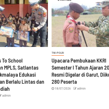
TNI-POLRI
s To School
Upacara Pembukaan KKRI
n MPLS, Satlantas
Semester I Tahun Ajaran 2
ikmalaya Edukasi
Resmi Digelar di Garut, Diik
n Berlalu Lintas dan
280 Peserta
adiah
18/07/2026
admin
admin