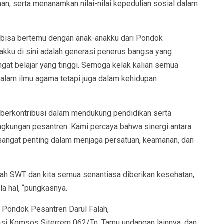
n, serta menanamkan nilai-nilai kepedulian sosial dalam
ia bisa bertemu dengan anak-anakku dari Pondok
nakku di sini adalah generasi penerus bangsa yang
angat belajar yang tinggi. Semoga kelak kalian semua
dalam ilmu agama tetapi juga dalam kehidupan
u berkontribusi dalam mendukung pendidikan serta
ngkungan pesantren. Kami percaya bahwa sinergi antara
sangat penting dalam menjaga persatuan, keamanan, dan
lah SWT dan kita semua senantiasa diberikan kesehatan,
a hal, “pungkasnya.
h Pondok Pesantren Darul Falah,
asi Komsos Siterrem 062/Tn, Tamu undangan lainnya, dan