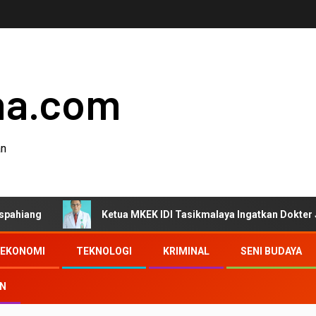
ha.com
an
Ketua MKEK IDI Tasikmalaya Ingatkan Dokter Jaga Etika d
EKONOMI
TEKNOLOGI
KRIMINAL
SENI BUDAYA
AN