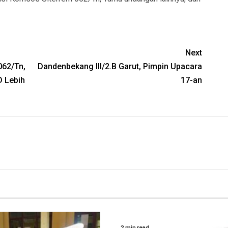
Next
062/Tn,
Dandenbekang III/2.B Garut, Pimpin Upacara
D Lebih
17-an
2 min read