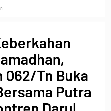
ah
Keberkahan
Ramadhan,
 062/Tn Buka
Bersama Putra
ontren Darul