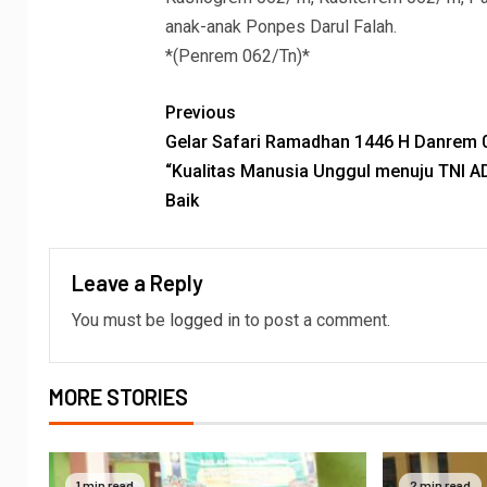
anak-anak Ponpes Darul Falah.
*(Penrem 062/Tn)*
Previous
Gelar Safari Ramadhan 1446 H Danrem 
“Kualitas Manusia Unggul menuju TNI A
Baik
Leave a Reply
You must be
logged in
to post a comment.
MORE STORIES
1 min read
2 min read