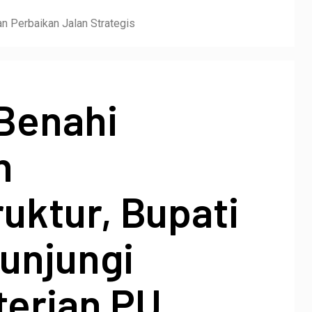
an Perbaikan Jalan Strategis
 Benahi
h
ruktur, Bupati
unjungi
erian PU