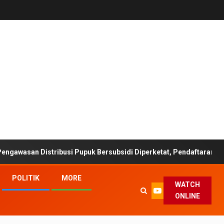
Distribusi Pupuk Bersubsidi Diperketat, Pendaftaran RDKK Dioptim
POLITIK
MORE
WATCH
ONLINE