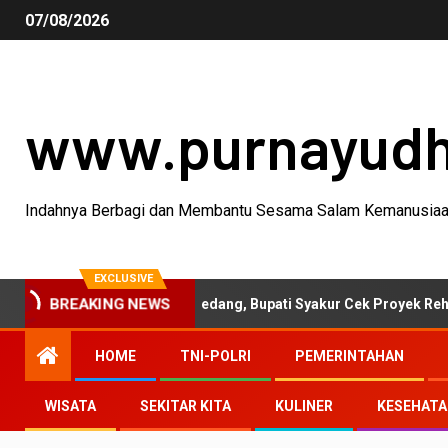
07/08/2026
www.purnayud
Indahnya Berbagi dan Membantu Sesama Salam Kemanusia
EXCLUSIVE
tivitas Garut-Sumedang, Bupati Syakur Cek Proyek Rehabilitasi J
BREAKING NEWS
HOME
TNI-POLRI
PEMERINTAHAN
WISATA
SEKITAR KITA
KULINER
KESEHAT