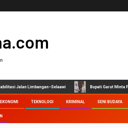
ha.com
an
alan Limbangan–Selaawi
Bupati Garut Minta Pengawasan 
EKONOMI
TEKNOLOGI
KRIMINAL
SENI BUDAYA
AN