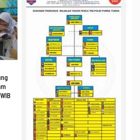
ung
am
 WIB