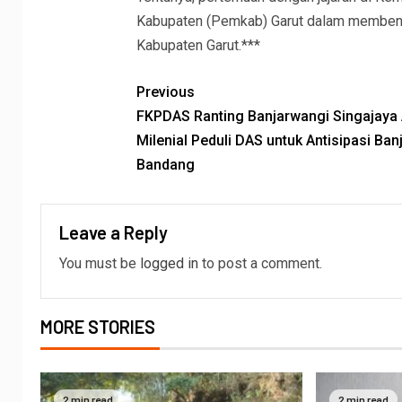
Kabupaten (Pemkab) Garut dalam membenahi
Kabupaten Garut.***
Previous
FKPDAS Ranting Banjarwangi Singajaya 
Milenial Peduli DAS untuk Antisipasi Banj
Bandang
Leave a Reply
You must be
logged in
to post a comment.
MORE STORIES
2 min read
2 min read