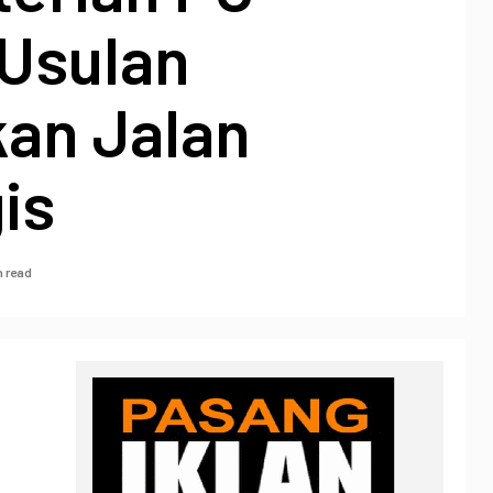
 Usulan
kan Jalan
is
n read