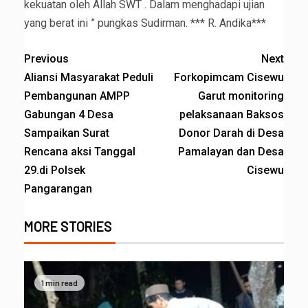
kekuatan oleh Allah SWT . Dalam menghadapi ujian
yang berat ini ” pungkas Sudirman. *** R. Andika***
Previous
Next
Aliansi Masyarakat Peduli
Forkopimcam Cisewu
Pembangunan AMPP
Garut monitoring
Gabungan 4 Desa
pelaksanaan Baksos
Sampaikan Surat
Donor Darah di Desa
Rencana aksi Tanggal
Pamalayan dan Desa
29.di Polsek
Cisewu
Pangarangan
MORE STORIES
1 min read