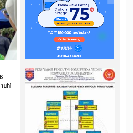
26
enuhi