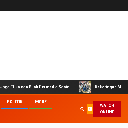
dan Bijak Bermedia Sosial
Kekeringan Melanda Tasikmala
POLITIK
MORE
WATCH
ONLINE