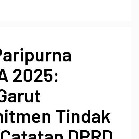
Paripurna
A 2025:
Garut
itmen Tindak
i Catatan DPRD