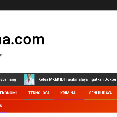
ha.com
an
Ketua MKEK IDI Tasikmalaya Ingatkan Dokter Jaga Etika 
EKONOMI
TEKNOLOGI
KRIMINAL
SENI BUDAYA
AN