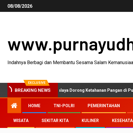
08/08/2026
www.purnayud
Indahnya Berbagi dan Membantu Sesama Salam Kemanusia
EXCLUSIVE
D Polres Tasikmalaya Dorong Ketahanan Pangan di Puspahiang
BREAKING NEWS
HOME
TNI-POLRI
PEMERINTAHAN
WISATA
SEKITAR KITA
KULINER
KESEHAT