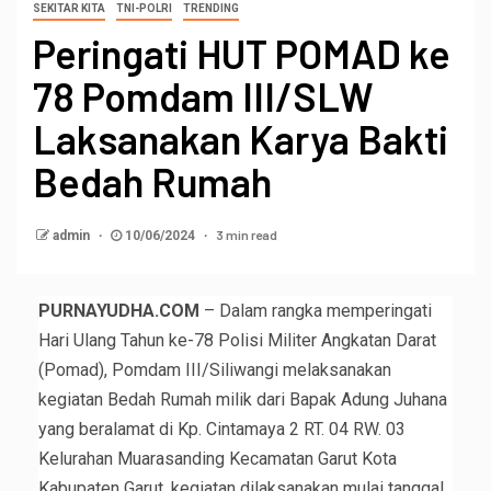
SEKITAR KITA
TNI-POLRI
TRENDING
Peringati HUT POMAD ke
78 Pomdam III/SLW
Laksanakan Karya Bakti
Bedah Rumah
3 min read
admin
10/06/2024
PURNAYUDHA.COM
– Dalam rangka memperingati
Hari Ulang Tahun ke-78 Polisi Militer Angkatan Darat
(Pomad), Pomdam III/Siliwangi melaksanakan
kegiatan Bedah Rumah milik dari Bapak Adung Juhana
yang beralamat di Kp. Cintamaya 2 RT. 04 RW. 03
Kelurahan Muarasanding Kecamatan Garut Kota
Kabupaten Garut, kegiatan dilaksanakan mulai tanggal