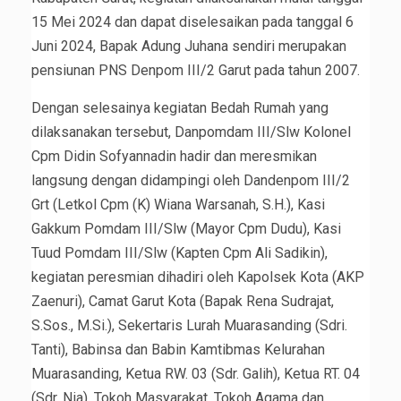
15 Mei 2024 dan dapat diselesaikan pada tanggal 6
Juni 2024, Bapak Adung Juhana sendiri merupakan
pensiunan PNS Denpom III/2 Garut pada tahun 2007.
Dengan selesainya kegiatan Bedah Rumah yang
dilaksanakan tersebut, Danpomdam III/Slw Kolonel
Cpm Didin Sofyannadin hadir dan meresmikan
langsung dengan didampingi oleh Dandenpom III/2
Grt (Letkol Cpm (K) Wiana Warsanah, S.H.), Kasi
Gakkum Pomdam III/Slw (Mayor Cpm Dudu), Kasi
Tuud Pomdam III/Slw (Kapten Cpm Ali Sadikin),
kegiatan peresmian dihadiri oleh Kapolsek Kota (AKP
Zaenuri), Camat Garut Kota (Bapak Rena Sudrajat,
S.Sos., M.Si.), Sekertaris Lurah Muarasanding (Sdri.
Tanti), Babinsa dan Babin Kamtibmas Kelurahan
Muarasanding, Ketua RW. 03 (Sdr. Galih), Ketua RT. 04
(Sdr. Nia), Tokoh Masyarakat, Tokoh Agama dan