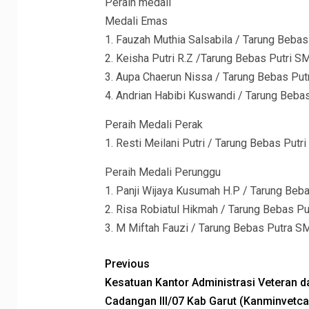
Peraih medali
Medali Emas
1. Fauzah Muthia Salsabila / Tarung Beba
2. Keisha Putri R.Z /Tarung Bebas Putri S
3. Aupa Chaerun Nissa / Tarung Bebas Put
4. Andrian Habibi Kuswandi / Tarung Bebas 
Peraih Medali Perak
1. Resti Meilani Putri / Tarung Bebas Put
Peraih Medali Perunggu
1. Panji Wijaya Kusumah H.P / Tarung Beb
2. Risa Robiatul Hikmah / Tarung Bebas 
3. M Miftah Fauzi / Tarung Bebas Putra SM
Previous
Kesatuan Kantor Administrasi Veteran d
Cadangan III/07 Kab Garut (Kanminvetcad