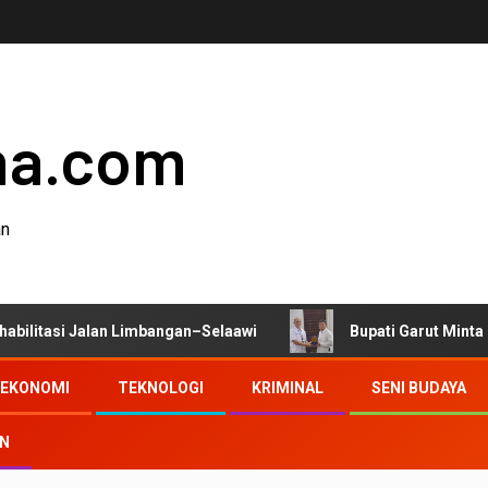
ha.com
an
an Limbangan–Selaawi
Bupati Garut Minta Pengawasan Di
EKONOMI
TEKNOLOGI
KRIMINAL
SENI BUDAYA
AN