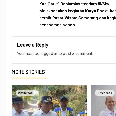
Kab Garut) Babinminvetcadam III/Slw
Melaksanakan kegiatan Karya Bhakti ber
bersih Pasar Wisata Samarang dan kegi
penanaman pohon
Leave a Reply
You must be
logged in
to post a comment.
MORE STORIES
2 min read
2 min read