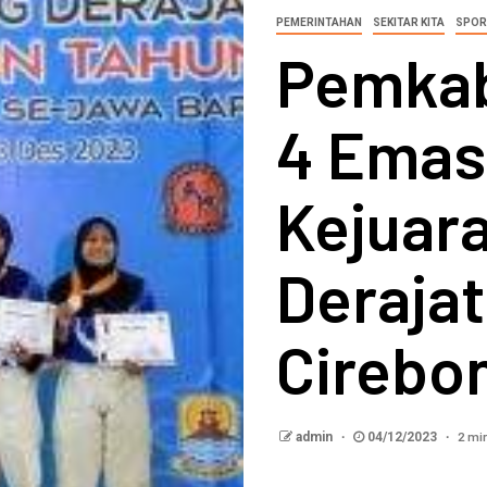
PEMERINTAHAN
SEKITAR KITA
SPOR
Pemkab
4 Emas
Kejuar
Derajat
Cirebo
2 mi
admin
04/12/2023