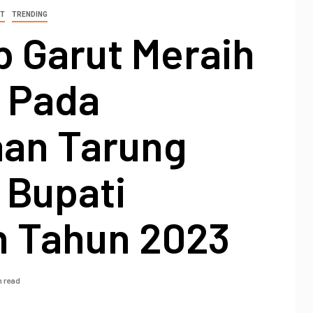
T
TRENDING
 Garut Meraih
 Pada
aan Tarung
 Bupati
n Tahun 2023
n read