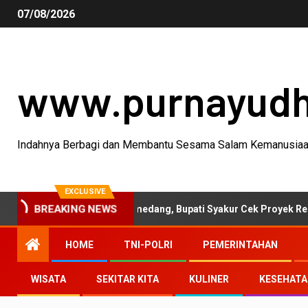
07/08/2026
www.purnayud
Indahnya Berbagi dan Membantu Sesama Salam Kemanusia
EXCLUSIVE
BREAKING NEWS
vitas Garut-Sumedang, Bupati Syakur Cek Proyek Rehabilitasi Jal
HOME
TNI-POLRI
PEMERINTAHAN
WISATA
SEKITAR KITA
KULINER
KESEHAT