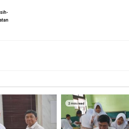
sih-
atan
2 min read