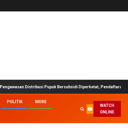
stribusi Pupuk Bersubsidi Diperketat, Pendaftaran RDKK Dioptimal
POLITIK
MORE
WATCH
ONLINE