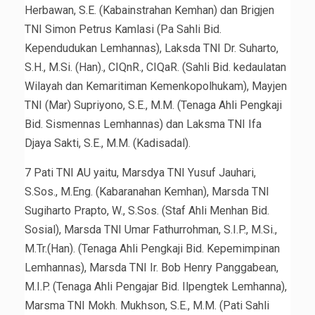
Herbawan, S.E. (Kabainstrahan Kemhan) dan Brigjen
TNI Simon Petrus Kamlasi (Pa Sahli Bid.
Kependudukan Lemhannas), Laksda TNI Dr. Suharto,
S.H., M.Si. (Han)., CIQnR., CIQaR. (Sahli Bid. kedaulatan
Wilayah dan Kemaritiman Kemenkopolhukam), Mayjen
TNI (Mar) Supriyono, S.E., M.M. (Tenaga Ahli Pengkaji
Bid. Sismennas Lemhannas) dan Laksma TNI Ifa
Djaya Sakti, S.E., M.M. (Kadisadal).
7 Pati TNI AU yaitu, Marsdya TNI Yusuf Jauhari,
S.Sos., M.Eng. (Kabaranahan Kemhan), Marsda TNI
Sugiharto Prapto, W., S.Sos. (Staf Ahli Menhan Bid.
Sosial), Marsda TNI Umar Fathurrohman, S.I.P., M.Si.,
M.Tr.(Han). (Tenaga Ahli Pengkaji Bid. Kepemimpinan
Lemhannas), Marsda TNI Ir. Bob Henry Panggabean,
M.I.P. (Tenaga Ahli Pengajar Bid. Ilpengtek Lemhanna),
Marsma TNI Mokh. Mukhson, S.E., M.M. (Pati Sahli