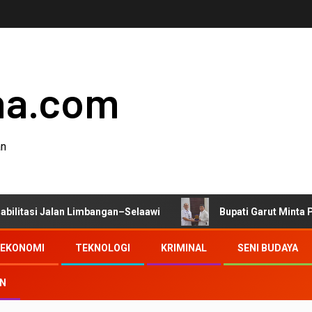
ha.com
an
lan Limbangan–Selaawi
Bupati Garut Minta Pengawasan D
EKONOMI
TEKNOLOGI
KRIMINAL
SENI BUDAYA
AN