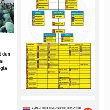
t dan
ya
gia