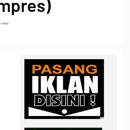
mpres)
n read