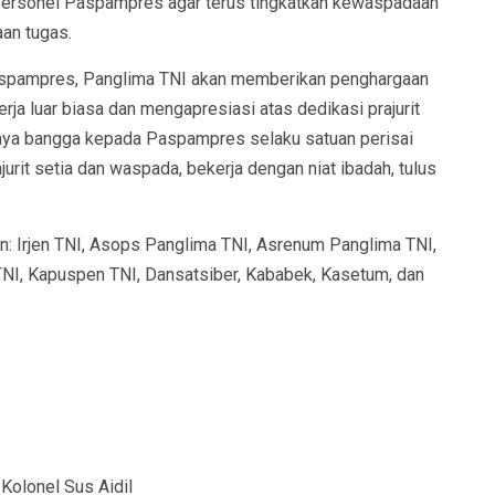
ersonel Paspampres agar terus tingkatkan kewaspadaan
an tugas.
Paspampres, Panglima TNI akan memberikan penghargaan
erja luar biasa dan mengapresiasi atas dedikasi prajurit
aya bangga kepada Paspampres selaku satuan perisai
urit setia dan waspada, bekerja dengan niat ibadah, tulus
n: Irjen TNI, Asops Panglima TNI, Asrenum Panglima TNI,
NI, Kapuspen TNI, Dansatsiber, Kababek, Kasetum, dan
Kolonel Sus Aidil