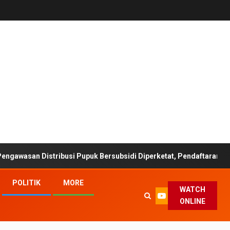
istribusi Pupuk Bersubsidi Diperketat, Pendaftaran RDKK Dioptima
POLITIK
MORE
WATCH
ONLINE