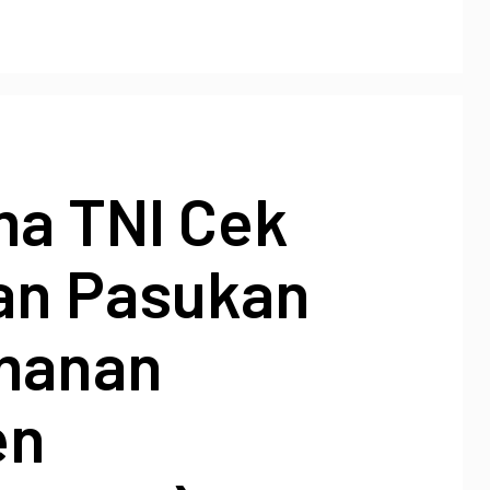
ma TNI Cek
an Pasukan
manan
en