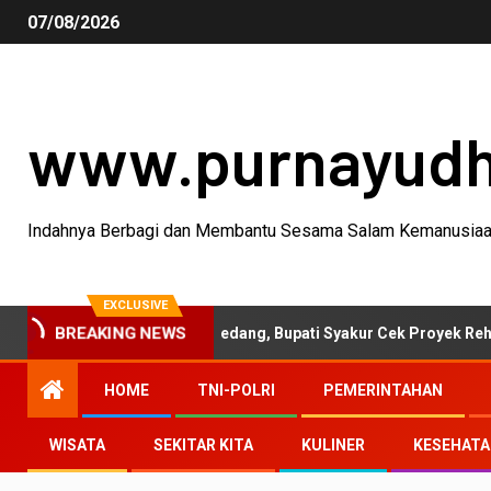
07/08/2026
www.purnayud
Indahnya Berbagi dan Membantu Sesama Salam Kemanusia
EXCLUSIVE
BREAKING NEWS
ivitas Garut-Sumedang, Bupati Syakur Cek Proyek Rehabilitasi Ja
HOME
TNI-POLRI
PEMERINTAHAN
WISATA
SEKITAR KITA
KULINER
KESEHAT