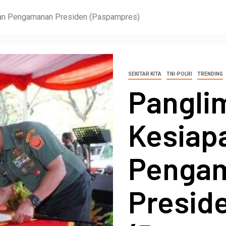
an Pengamanan Presiden (Paspampres)
SEKITAR KITA
TNI-POLRI
TRENDING
Pangli
Kesiap
Penga
Presid