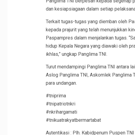
Panglima TNI berpesan kepada segenap p
dan kesiapsiagaan dalam setiap pelaksana
Terkait tugas-tugas yang diemban oleh 
kepada prajurit yang telah menunjukkan kin
Paspampres dalam menjalankan tugas. “S
hidup Kepala Negara yang diawaki oleh praj
ikhlas,” ungkap Panglima TNI.
Turut mendampingi Panglima TNI antara lai
Aslog Panglima TNI, Askomlek Panglima T
para undangan.
#tniprima
#tnipatriotnkri
#nkrihargamati
#tnikuatrakyatbermartabat
Autentikasi : Plh. Kabidpenum Puspen TNI 