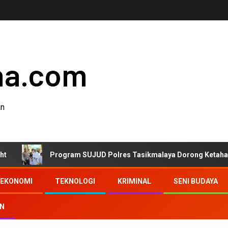
ha.com
an
Program SUJUD Polres Tasikmalaya Dorong Ketahanan Pangan
EKONOMI
TEKNOLOGI
KRIMINAL
SENI BUDAYA
AN