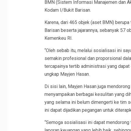
BMN (Sistem Informasi Manajemen dan Aku
Kodam I/Bukit Barisan.
Karena, dari 465 objek (aset BMN) berupa
Barisan beserta jajarannya, sebanyak 57 
Kemenkeu RI.
“Oleh sebab itu, melalui sosialisasi ini sa
semakin profesional dan proporsional dal
tercapainya tertib administrasi yang dapa
ungkap Mayjen Hasan.
Di sisi lain, Mayjen Hasan juga mendoron
menyampaikan berbagai kesulitan yang diha
yang selama ini belum dimengerti ke tim so
ini dapat dijadikan pegangan untuk diter
“Semoga sosialisasi ini dapat mendoron
laporan keuangan yang lebih baik, sehing