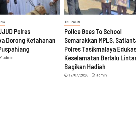
ING
TNI-POLRI
UJUD Polres
Police Goes To School
ya Dorong Ketahanan
Semarakkan MPLS, Satlant
 Puspahiang
Polres Tasikmalaya Edukas
Keselamatan Berlalu Linta
admin
Bagikan Hadiah
19/07/2026
admin