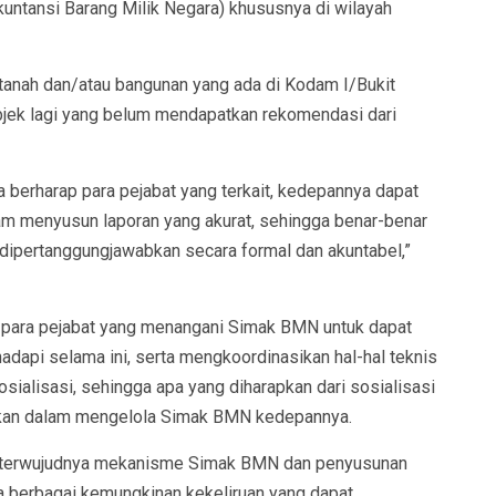
ntansi Barang Milik Negara) khususnya di wilayah
 tanah dan/atau bangunan yang ada di Kodam I/Bukit
objek lagi yang belum mendapatkan rekomendasi dari
ya berharap para pejabat yang terkait, kedepannya dapat
am menyusun laporan yang akurat, sehingga benar-benar
t dipertanggungjawabkan secara formal dan akuntabel,”
g para pejabat yang menangani Simak BMN untuk dapat
dapi selama ini, serta mengkoordinasikan hal-hal teknis
sialisasi, sehingga apa yang diharapkan dari sosialisasi
apkan dalam mengelola Simak BMN kedepannya.
g terwujudnya mekanisme Simak BMN dan penyusunan
ga berbagai kemungkinan kekeliruan yang dapat