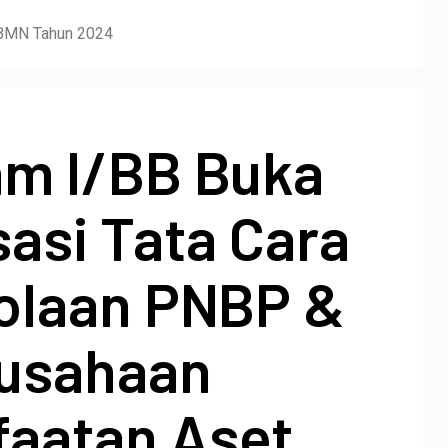
 BMN Tahun 2024
m I/BB Buka
sasi Tata Cara
olaan PNBP &
usahaan
aatan Aset