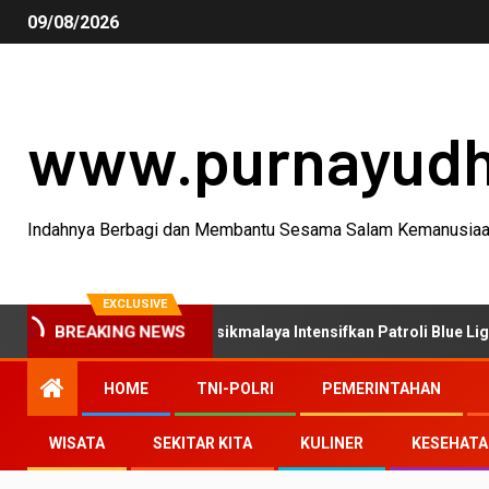
09/08/2026
www.purnayud
Indahnya Berbagi dan Membantu Sesama Salam Kemanusia
EXCLUSIVE
BREAKING NEWS
tan C3, Polres Tasikmalaya Intensifkan Patroli Blue Light
HOME
TNI-POLRI
PEMERINTAHAN
WISATA
SEKITAR KITA
KULINER
KESEHAT