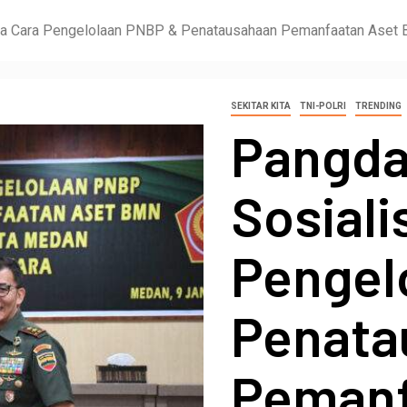
ata Cara Pengelolaan PNBP & Penatausahaan Pemanfaatan Aset
SEKITAR KITA
TNI-POLRI
TRENDING
Pangda
Sosiali
Pengel
Penata
Pemanf