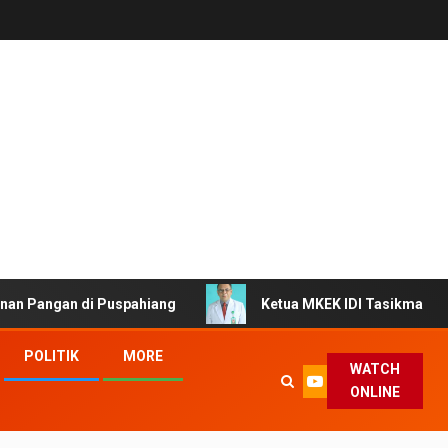
 di Puspahiang
Ketua MKEK IDI Tasikmalaya Ingatkan Do
POLITIK
MORE
WATCH
ONLINE