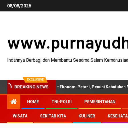
08/08/2026
www.purnayud
Indahnya Berbagi dan Membantu Sesama Salam Kemanusia
EXCLUSIVE
BREAKING NEWS
anian 2026 Perkuat Ekonomi Petani, Penuhi Kebutuhan Masyarakat
HOME
TNI-POLRI
PEMERINTAHAN
WISATA
SEKITAR KITA
KULINER
KESEHAT