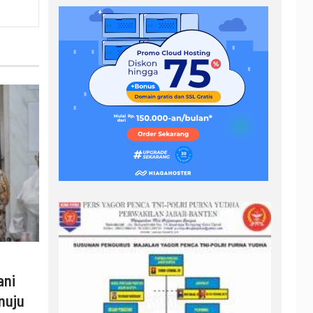
ani
nuju