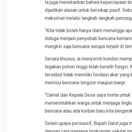
Ia juga menekankan bahwa kepercayaan ter
dijadikan alasan untuk bersikap pasif. Seba
maksimal melalui langkah-langkah pencega
“Kita tidak boleh hanya diam menunggu apa 
diduga menjadi penyebab bencana kemarin ad
mungkin saja bencana serupa terjadi di temp
Secara khusus, ia menyoroti kondisi memp
tegakan pohon tinggi telah beralih fungsi. 
tersebut tidak memiliki fondasi akar yang
memicu bencana longsor maupun banjir.
“Camat dan Kepala Desa saya minta untuk
memerintahkan warga untuk menjaga lingk
bencana atau ada korban baru kita bergerak
Selain upaya persuasif, Bupati Garut juga
dengan cara menjaga lingkungan sekitar m