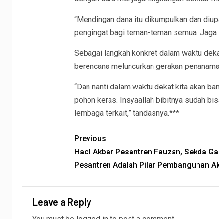
“Mendingan dana itu dikumpulkan dan diupa
pengingat bagi teman-teman semua. Jaga l
Sebagai langkah konkret dalam waktu dek
berencana meluncurkan gerakan penanaman
“Dan nanti dalam waktu dekat kita akan 
pohon keras. Insyaallah bibitnya sudah bi
lembaga terkait,” tandasnya.***
Previous
Haol Akbar Pesantren Fauzan, Sekda Gar
Pesantren Adalah Pilar Pembangunan Ak
Leave a Reply
You must be
logged in
to post a comment.