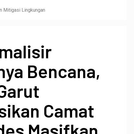
n Mitigasi Lingkungan
malisir
inya Bencana,
Garut
ksikan Camat
des Masifkan