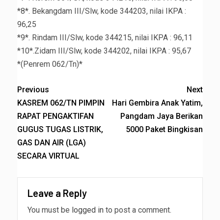
*8*. Bekangdam III/Slw, kode 344203, nilai IKPA :
96,25
*9*. Rindam III/Slw, kode 344215, nilai IKPA : 96,11
*10*.Zidam III/Slw, kode 344202, nilai IKPA : 95,67
*(Penrem 062/Tn)*
Previous
Next
KASREM 062/TN PIMPIN
Hari Gembira Anak Yatim,
RAPAT PENGAKTIFAN
Pangdam Jaya Berikan
GUGUS TUGAS LISTRIK,
5000 Paket Bingkisan
GAS DAN AIR (LGA)
SECARA VIRTUAL
Leave a Reply
You must be
logged in
to post a comment.