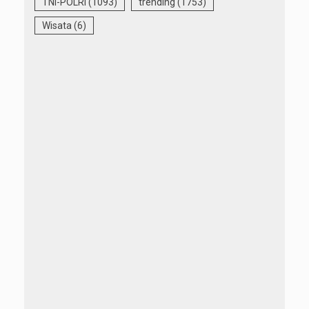
TNI-POLRI
(1093)
trending
(1753)
Wisata
(6)