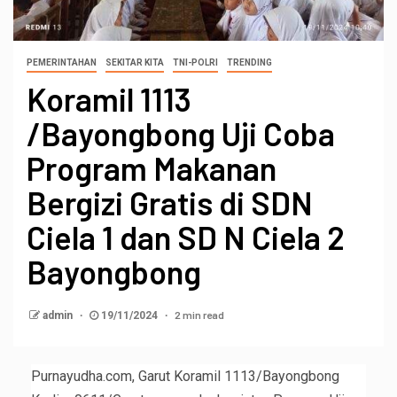
PEMERINTAHAN
SEKITAR KITA
TNI-POLRI
TRENDING
Koramil 1113
/Bayongbong Uji Coba
Program Makanan
Bergizi Gratis di SDN
Ciela 1 dan SD N Ciela 2
Bayongbong
2 min read
admin
19/11/2024
Purnayudha.com, Garut Koramil 1113/Bayongbong