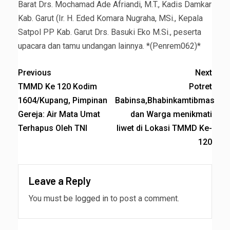
Barat Drs. Mochamad Ade Afriandi, M.T., Kadis Damkar
Kab. Garut (Ir. H. Eded Komara Nugraha, MSi., Kepala
Satpol PP Kab. Garut Drs. Basuki Eko M.Si., peserta
upacara dan tamu undangan lainnya. *(Penrem062)*
Previous
Next
TMMD Ke 120 Kodim
Potret
1604/Kupang, Pimpinan
Babinsa,Bhabinkamtibmas
Gereja: Air Mata Umat
dan Warga menikmati
Terhapus Oleh TNI
liwet di Lokasi TMMD Ke-
120
Leave a Reply
You must be
logged in
to post a comment.