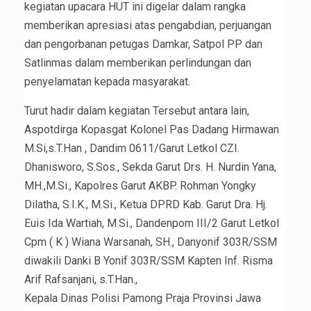
kegiatan upacara HUT ini digelar dalam rangka
memberikan apresiasi atas pengabdian, perjuangan
dan pengorbanan petugas Damkar, Satpol PP dan
Satlinmas dalam memberikan perlindungan dan
penyelamatan kepada masyarakat.
Turut hadir dalam kegiatan Tersebut antara lain,
Aspotdirga Kopasgat Kolonel Pas Dadang Hirmawan
M.Si,s.T.Han , Dandim 0611/Garut Letkol CZI.
Dhanisworo, S.Sos., Sekda Garut Drs. H. Nurdin Yana,
MH.,M.Si., Kapolres Garut AKBP. Rohman Yongky
Dilatha, S.I.K., M.Si., Ketua DPRD Kab. Garut Dra. Hj.
Euis Ida Wartiah, M.Si., Dandenpom III/2 Garut Letkol
Cpm ( K ) Wiana Warsanah, SH., Danyonif 303R/SSM
diwakili Danki B Yonif 303R/SSM Kapten Inf. Risma
Arif Rafsanjani, s.T.Han.,
Kepala Dinas Polisi Pamong Praja Provinsi Jawa