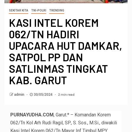
SEKITAR KITA
TNI-POLRI
TRENDING
KASI INTEL KOREM
062/TN HADIRI
UPACARA HUT DAMKAR,
SATPOL PP DAN
SATLINMAS TINGKAT
KAB. GARUT
2 min read
admin
30/05/2024
PURNAYUDHA.COM
, Garut.* – Komandan Korem
062/Tn Kol Arh Rudi Ragil, SP., S. Sos., M.Si., diwakili
Kasi Intel Korem 062/Tn Mayor Inf Timbul MPY