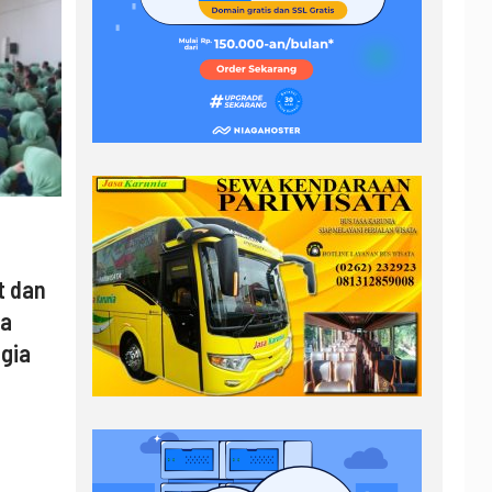
t dan
ya
gia