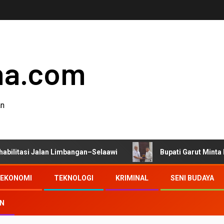
ha.com
an
alan Limbangan–Selaawi
Bupati Garut Minta Pengawasan
EKONOMI
TEKNOLOGI
KRIMINAL
SENI BUDAYA
AN