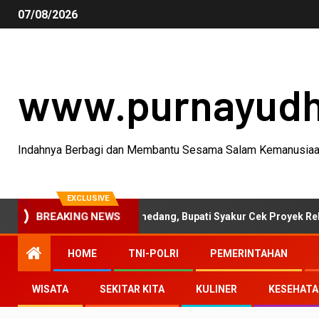
07/08/2026
www.purnayud
Indahnya Berbagi dan Membantu Sesama Salam Kemanusia
EXCLUSIVE
ktivitas Garut-Sumedang, Bupati Syakur Cek Proyek Rehabilitasi J
BREAKING NEWS
HOME
TNI-POLRI
PEMERINTAHAN
WISATA
SEKITAR KITA
KULINER
KESEHAT