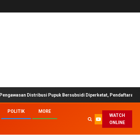
 Distribusi Pupuk Bersubsidi Diperketat, Pendaftaran RDKK Diopti
POLITIK
MORE
WATCH
ONLINE