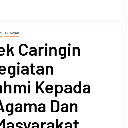
RI
TRENDING
ek Caringin
egiatan
rahmi Kepada
Agama Dan
Masyarakat