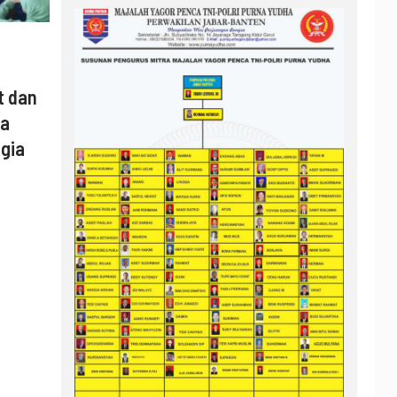
t dan
ya
gia