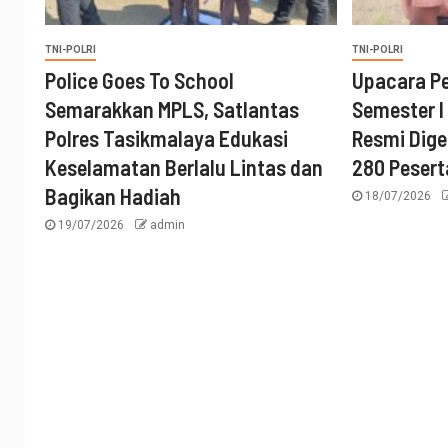
TNI-POLRI
TNI-POLRI
Police Goes To School
Upacara P
Semarakkan MPLS, Satlantas
Semester I
Polres Tasikmalaya Edukasi
Resmi Digel
Keselamatan Berlalu Lintas dan
280 Pesert
Bagikan Hadiah
18/07/2026
19/07/2026
admin