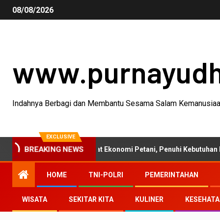
08/08/2026
www.purnayud
Indahnya Berbagi dan Membantu Sesama Salam Kemanusia
EXCLUSIVE
anian 2026 Perkuat Ekonomi Petani, Penuhi Kebutuhan Masyarakat
BREAKING NEWS
HOME
TNI-POLRI
PEMERINTAHAN
WISATA
SEKITAR KITA
KULINER
KESEHAT