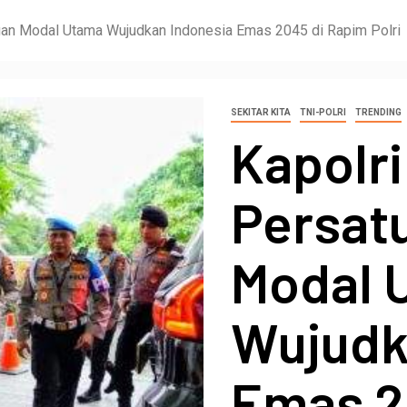
uan Modal Utama Wujudkan Indonesia Emas 2045 di Rapim Polri
SEKITAR KITA
TNI-POLRI
TRENDING
Kapolr
Persat
Modal 
Wujudk
Emas 2