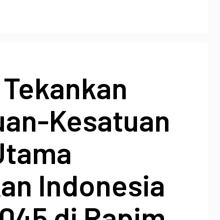
i Tekankan
uan-Kesatuan
Utama
an Indonesia
045 di Rapim