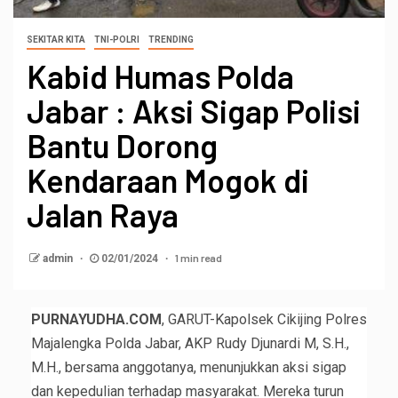
SEKITAR KITA
TNI-POLRI
TRENDING
Kabid Humas Polda
Jabar : Aksi Sigap Polisi
Bantu Dorong
Kendaraan Mogok di
Jalan Raya
1 min read
admin
02/01/2024
PURNAYUDHA.COM
, GARUT-Kapolsek Cikijing Polres
Majalengka Polda Jabar, AKP Rudy Djunardi M, S.H.,
M.H., bersama anggotanya, menunjukkan aksi sigap
dan kepedulian terhadap masyarakat. Mereka turun