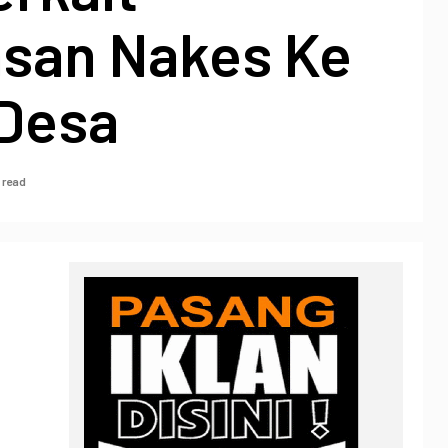
san Nakes Ke
 Desa
 read