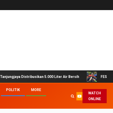
istribusikan 5.000 Liter Air Bersih
FESTA Dinas Perta
POLITIK
MORE
WATCH
ONLINE