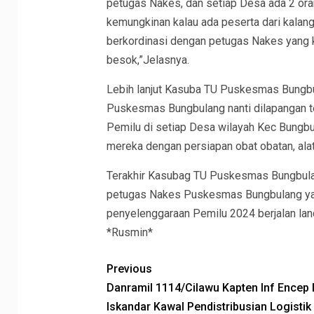
petugas Nakes, dan setiap Desa ada 2 or
kemungkinan kalau ada peserta dari kalan
berkordinasi dengan petugas Nakes yang k
besok,”Jelasnya.
Lebih lanjut Kasuba TU Puskesmas Bungb
Puskesmas Bungbulang nanti dilapangan t
Pemilu di setiap Desa wilayah Kec Bungbu
mereka dengan persiapan obat obatan, alat
Terakhir Kasubag TU Puskesmas Bungbulan
petugas Nakes Puskesmas Bungbulang yang
penyelenggaraan Pemilu 2024 berjalan lan
*Rusmin*
Previous
Danramil 1114/Cilawu Kapten Inf Encep 
Iskandar Kawal Pendistribusian Logistik