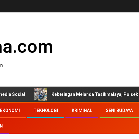
ha.com
an
l
Kekeringan Melanda Tasikmalaya, Polsek Tanjungjaya D
EKONOMI
TEKNOLOGI
KRIMINAL
SENI BUDAYA
AN