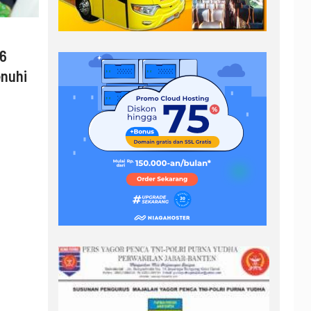
26
enuhi