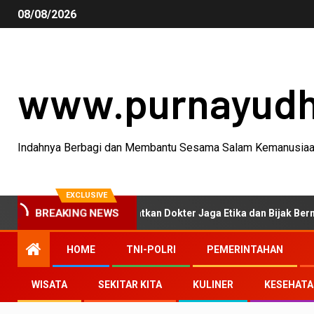
08/08/2026
www.purnayud
Indahnya Berbagi dan Membantu Sesama Salam Kemanusia
EXCLUSIVE
BREAKING NEWS
I Tasikmalaya Ingatkan Dokter Jaga Etika dan Bijak Bermedia Sosia
HOME
TNI-POLRI
PEMERINTAHAN
WISATA
SEKITAR KITA
KULINER
KESEHAT