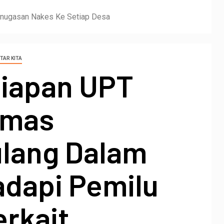
enugasan Nakes Ke Setiap Desa
TAR KITA
siapan UPT
smas
lang Dalam
dapi Pemilu
rkait