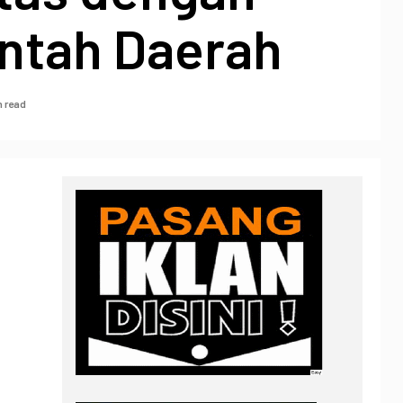
ntah Daerah
n read