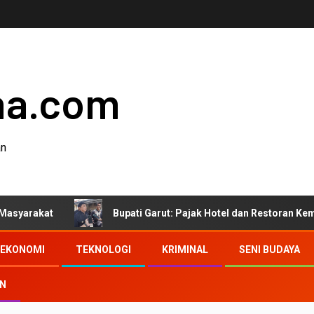
ha.com
an
Bupati Garut: Pajak Hotel dan Restoran Kembali ke Mas
EKONOMI
TEKNOLOGI
KRIMINAL
SENI BUDAYA
AN