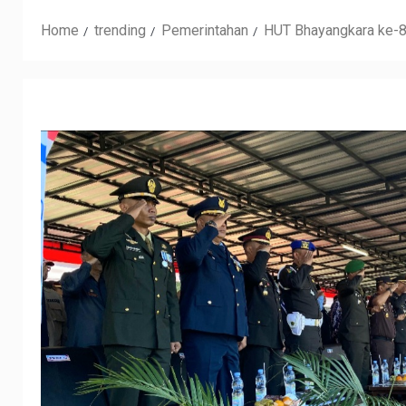
Home
trending
Pemerintahan
HUT Bhayangkara ke-80