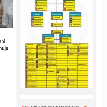
ani
nuju