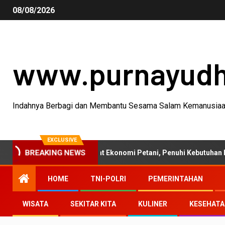
08/08/2026
www.purnayud
Indahnya Berbagi dan Membantu Sesama Salam Kemanusia
EXCLUSIVE
anian 2026 Perkuat Ekonomi Petani, Penuhi Kebutuhan Masyarakat
BREAKING NEWS
HOME
TNI-POLRI
PEMERINTAHAN
WISATA
SEKITAR KITA
KULINER
KESEHAT