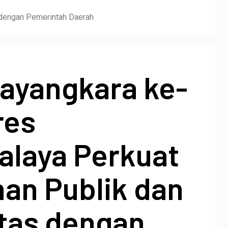
 dengan Pemerintah Daerah
ayangkara ke-
res
alaya Perkuat
nan Publik dan
itas dengan