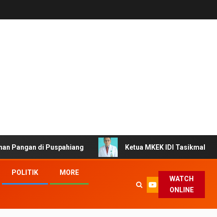
di Puspahiang
Ketua MKEK IDI Tasikmalaya Ingatkan Dok
POLITIK
MORE
WATCH
ONLINE