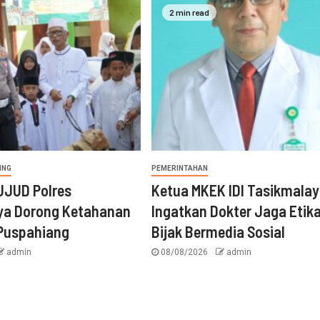
2 min read
ING
PEMERINTAHAN
UJUD Polres
Ketua MKEK IDI Tasikmala
ya Dorong Ketahanan
Ingatkan Dokter Jaga Etik
 Puspahiang
Bijak Bermedia Sosial
admin
08/08/2026
admin