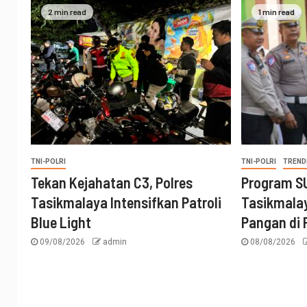
2 min read
1 min read
TNI-POLRI
TNI-POLRI
TREND
Tekan Kejahatan C3, Polres
Program S
Tasikmalaya Intensifkan Patroli
Tasikmala
Blue Light
Pangan di
09/08/2026
admin
08/08/2026