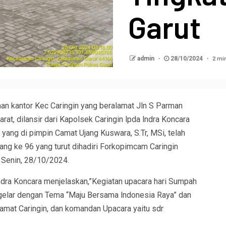
Garut
2 mi
admin
28/10/2024
an kantor Kec Caringin yang beralamat Jln S Parman
at, dilansir dari Kapolsek Caringin lpda lndra Koncara
ng di pimpin Camat Ujang Kuswara, S.Tr, MSi, telah
g ke 96 yang turut dihadiri Forkopimcam Caringin
, Senin, 28/10/2024.
ndra Koncara menjelaskan,”Kegiatan upacara hari Sumpah
igelar dengan Tema “Maju Bersama lndonesia Raya” dan
Camat Caringin, dan komandan Upacara yaitu sdr