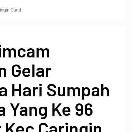
ngin Garut
pimcam
n Gelar
a Hari Sumpah
 Yang Ke 96
 Kec Caringin