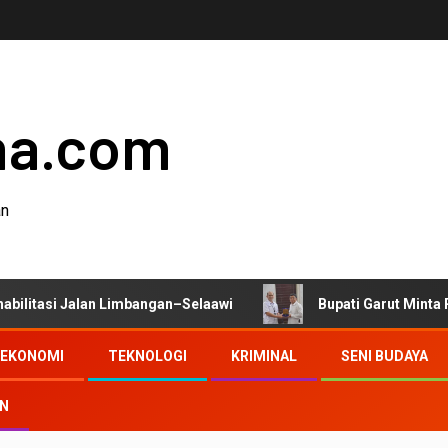
ha.com
an
Jalan Limbangan–Selaawi
Bupati Garut Minta Pengawasan
EKONOMI
TEKNOLOGI
KRIMINAL
SENI BUDAYA
AN