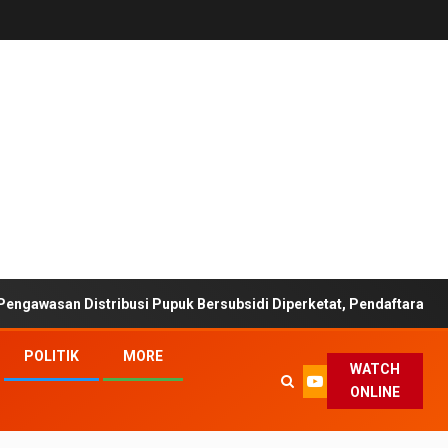
 Distribusi Pupuk Bersubsidi Diperketat, Pendaftaran RDKK Diopt
POLITIK
MORE
WATCH
ONLINE