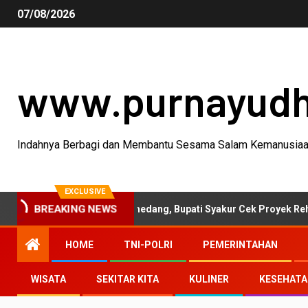
07/08/2026
www.purnayud
Indahnya Berbagi dan Membantu Sesama Salam Kemanusia
EXCLUSIVE
ktivitas Garut-Sumedang, Bupati Syakur Cek Proyek Rehabilitasi 
BREAKING NEWS
HOME
TNI-POLRI
PEMERINTAHAN
WISATA
SEKITAR KITA
KULINER
KESEHAT