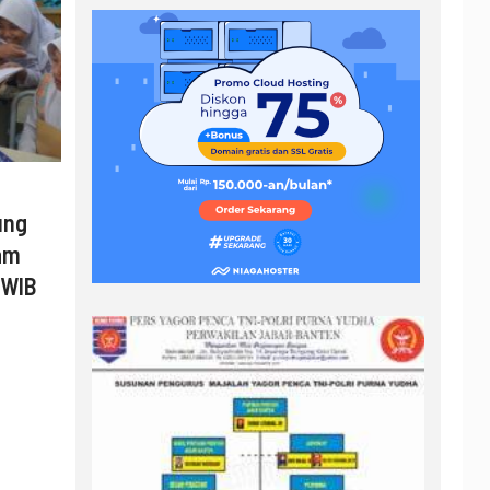
ung
am
 WIB