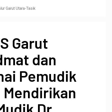
ur Garut Utara-Tasik
S Garut
dmat dan
nai Pemudik
 Mendirikan
Mudik Dr.