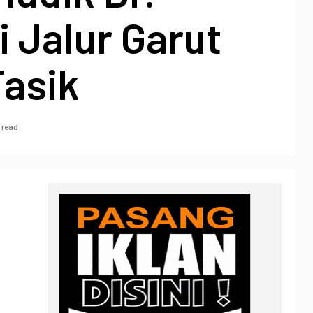
i Jalur Garut
Tasik
 read