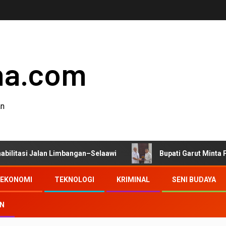
ha.com
an
lan Limbangan–Selaawi
Bupati Garut Minta Pengawasan 
EKONOMI
TEKNOLOGI
KRIMINAL
SENI BUDAYA
AN