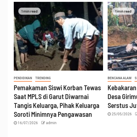
1 min read
1 min read
PENDIDIKAN
TRENDING
BENCANA ALAM
S
Pemakaman Siswi Korban Tewas
Kebakaran
Saat MPLS di Garut Diwarnai
Desa Girim
Tangis Keluarga, Pihak Keluarga
Serstus Ju
Soroti Minimnya Pengawasan
25/05/2026
16/07/2026
admin