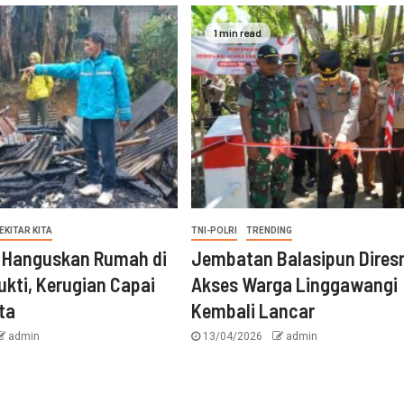
1 min read
EKITAR KITA
TNI-POLRI
TRENDING
 Hanguskan Rumah di
Jembatan Balasipun Dires
ukti, Kerugian Capai
Akses Warga Linggawangi
ta
Kembali Lancar
admin
13/04/2026
admin