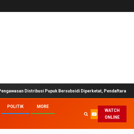
Distribusi Pupuk Bersubsidi Diperketat, Pendaftaran RDKK Dioptim
POLITIK
MORE
WATCH
ONLINE