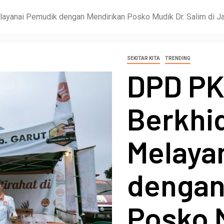
yanai Pemudik dengan Mendirikan Posko Mudik Dr. Salim di Jal
SEKITAR KITA
TRENDING
DPD PK
Berkhi
Melaya
dengan
Posko 