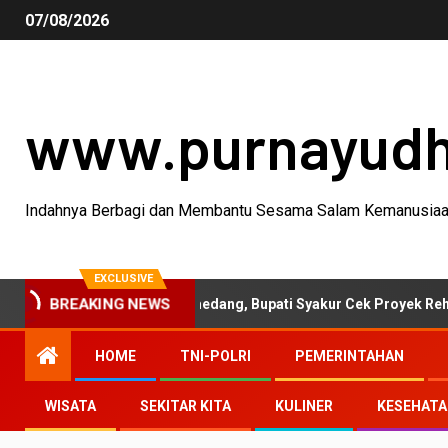
07/08/2026
www.purnayud
Indahnya Berbagi dan Membantu Sesama Salam Kemanusia
EXCLUSIVE
tivitas Garut-Sumedang, Bupati Syakur Cek Proyek Rehabilitasi Ja
BREAKING NEWS
HOME
TNI-POLRI
PEMERINTAHAN
WISATA
SEKITAR KITA
KULINER
KESEHAT