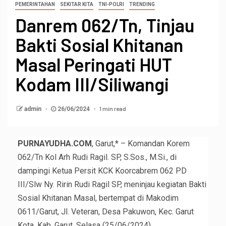
PEMERINTAHAN
SEKITAR KITA
TNI-POLRI
TRENDING
Danrem 062/Tn, Tinjau
Bakti Sosial Khitanan
Masal Peringati HUT
Kodam III/Siliwangi
1 min read
admin
26/06/2024
PURNAYUDHA.COM
, Garut,* – Komandan Korem
062/Tn Kol Arh Rudi Ragil. SP, S.Sos., M.Si., di
dampingi Ketua Persit KCK Koorcabrem 062 PD
III/Slw Ny. Ririn Rudi Ragil SP, meninjau kegiatan Bakti
Sosial Khitanan Masal, bertempat di Makodim
0611/Garut, Jl. Veteran, Desa Pakuwon, Kec. Garut
Kota, Kab. Garut. Selasa (25/06/2024).