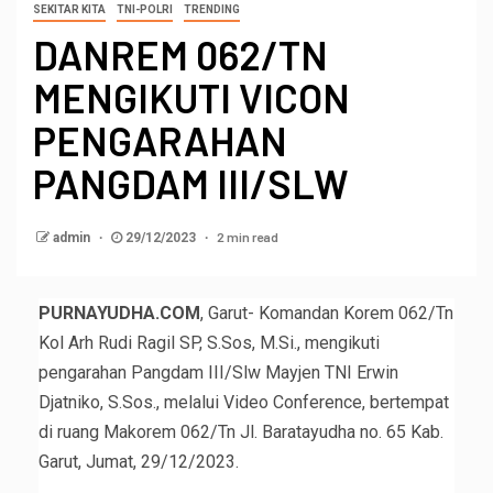
SEKITAR KITA
TNI-POLRI
TRENDING
DANREM 062/TN
MENGIKUTI VICON
PENGARAHAN
PANGDAM III/SLW
2 min read
admin
29/12/2023
PURNAYUDHA.COM
, Garut- Komandan Korem 062/Tn
Kol Arh Rudi Ragil SP, S.Sos, M.Si., mengikuti
pengarahan Pangdam III/Slw Mayjen TNI Erwin
Djatniko, S.Sos., melalui Video Conference, bertempat
di ruang Makorem 062/Tn Jl. Baratayudha no. 65 Kab.
Garut, Jumat, 29/12/2023.