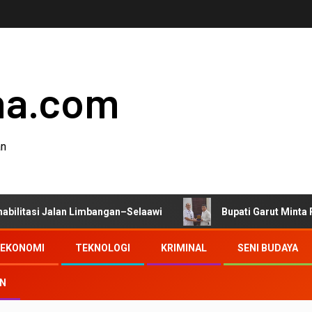
ha.com
an
alan Limbangan–Selaawi
Bupati Garut Minta Pengawasan 
EKONOMI
TEKNOLOGI
KRIMINAL
SENI BUDAYA
AN