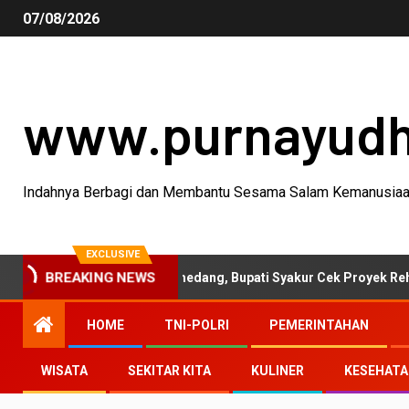
07/08/2026
www.purnayud
Indahnya Berbagi dan Membantu Sesama Salam Kemanusia
EXCLUSIVE
tivitas Garut-Sumedang, Bupati Syakur Cek Proyek Rehabilitasi J
BREAKING NEWS
HOME
TNI-POLRI
PEMERINTAHAN
WISATA
SEKITAR KITA
KULINER
KESEHAT