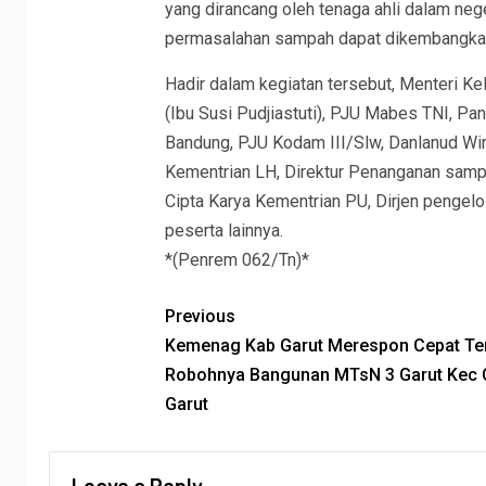
yang dirancang oleh tenaga ahli dalam nege
permasalahan sampah dapat dikembangkan 
Hadir dalam kegiatan tersebut, Menteri K
(Ibu Susi Pudjiastuti), PJU Mabes TNI, Pa
Bandung, PJU Kodam III/Slw, Danlanud Wi
Kementrian LH, Direktur Penanganan samp
Cipta Karya Kementrian PU, Dirjen pengelol
peserta lainnya.
*(Penrem 062/Tn)*
Previous
Kemenag Kab Garut Merespon Cepat Ter
Robohnya Bangunan MTsN 3 Garut Kec 
Garut
Leave a Reply