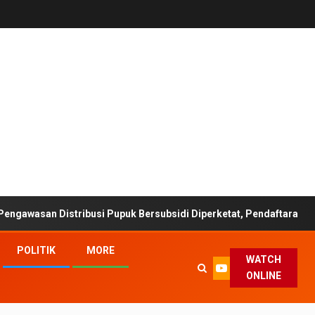
Distribusi Pupuk Bersubsidi Diperketat, Pendaftaran RDKK Dioptim
POLITIK
MORE
WATCH
ONLINE