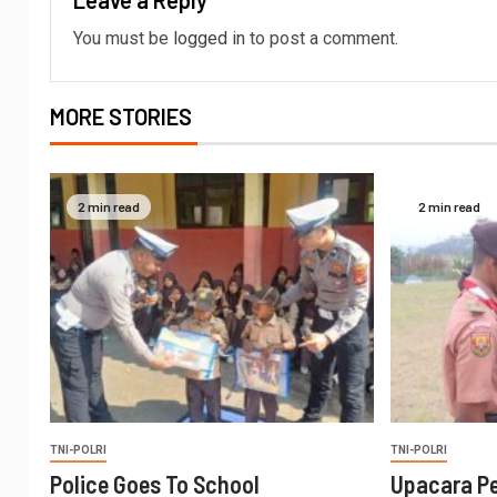
You must be
logged in
to post a comment.
MORE STORIES
2 min read
2 min read
TNI-POLRI
TNI-POLRI
Police Goes To School
Upacara P