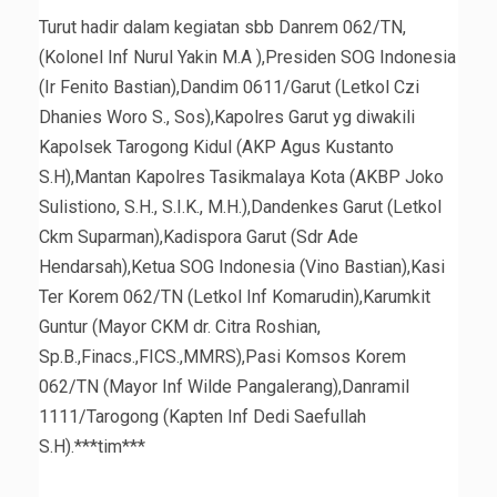
Turut hadir dalam kegiatan sbb Danrem 062/TN,
(Kolonel Inf Nurul Yakin M.A ),Presiden SOG Indonesia
(Ir Fenito Bastian),Dandim 0611/Garut (Letkol Czi
Dhanies Woro S., Sos),Kapolres Garut yg diwakili
Kapolsek Tarogong Kidul (AKP Agus Kustanto
S.H),Mantan Kapolres Tasikmalaya Kota (AKBP Joko
Sulistiono, S.H., S.I.K., M.H.),Dandenkes Garut (Letkol
Ckm Suparman),Kadispora Garut (Sdr Ade
Hendarsah),Ketua SOG Indonesia (Vino Bastian),Kasi
Ter Korem 062/TN (Letkol Inf Komarudin),Karumkit
Guntur (Mayor CKM dr. Citra Roshian,
Sp.B.,Finacs.,FICS.,MMRS),Pasi Komsos Korem
062/TN (Mayor Inf Wilde Pangalerang),Danramil
1111/Tarogong (Kapten Inf Dedi Saefullah
S.H).***tim***