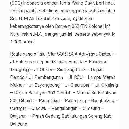
(SOG) Indonesia dengan tema *Wing Day*, bertindak
selaku panitia sekaligus penanggung jawab kegiatan
Sdr. H. M Ali Tsabbit Zamzami, Yg dilepas
keberangkatanya oleh Danrem 062/TN Kolonel Inf
Nurul Yakin .M.A , dengan jumlah peserta sebanyak lk
1.000 orang.
Route yang di lalui Star SOR R.A.A Adiwijaya Ciateul –
Jl. Suherman depan RS Intan Husada – Bunderan
Tarogong – Jl. Otista – Simpang Lima – Depan
Pemda / Jl. Pembangunan – Jl. RSU – Lampu Merah
Maktal – Jl. Bayongbong – Jl. Cisurupan – Jl. Cikajang
– Depan Bataliyon 303 Cibuluh – Masuk Ke Bataliyon
303 Cibuluh – Pamulihan – Pakenjeng – Bungbulang –
Caringin – Cisewu – Pangalengan – Cimaung –
Banjaran – Finish Gedung Sabilulungan Soreng Kab.
Bandung.