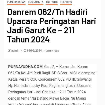
PEMERINTAHAN
SEKITAR KITA
TNI-POLRI
TRENDING
Danrem 062/Tn Hadiri
Upacara Peringatan Hari
Jadi Garut Ke – 211
Tahun 2024
2 min read
admin
16/02/2024
PURNAYUDHA.COM
, Garut*, – Komandan Korem
062/Tn Kol Arh Rudi Ragil. SP, S,Sos., M.Si, didampingi
Ketua Persit KCK Koorcabrem 062 PD III/Siliwangi
Ny. Nur Indah Lucky Rudi Ragil menghadiri Upacara
Peringatan Hari Jadi Garut ke – 211 Tahun 2024
dengan tema “Nu Datang Mawa Bagja, Nu Miang
Mugia Waluya” bertempat di Lapangan Otista Alun-