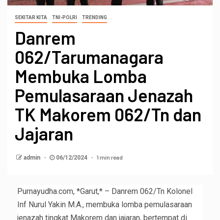
SEKITAR KITA
TNI-POLRI
TRENDING
Danrem
062/Tarumanagara
Membuka Lomba
Pemulasaraan Jenazah
TK Makorem 062/Tn dan
Jajaran
1 min read
admin
06/12/2024
Purnayudha.com, *Garut,* – Danrem 062/Tn Kolonel
Inf Nurul Yakin M.A., membuka lomba pemulasaraan
jenazah tingkat Makorem dan jajaran, bertempat di