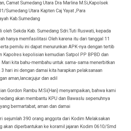
, Camat Sumedang Utara Dra Marlina M.Si,Kapolsek
01/Sumedang Utara Kapten Caj Yayat ,Para
layah Kab.Sumedang
li oleh Sekda Kab. Sumedang Sdri.Tuti Ruswati, kepada
h hanya memfasilitasi Oleh karena itu dari tanggal 11
erta pemilu ini dapat menurunkan APK-nya dengan tertib
ran Kapolres kepolisian kemudian Satpol PP BPBD dan
lu Mari kita bahu-membahu untuk sama-sama menerbitkan
3 hari ini dengan damai kita harapkan pelaksanaan
gan aman,lancar,jujur dan adil
ian Gordon Rambu M.Si(Han) menyampaikan, bahwa kami
umedang akan membantu KPU dan Bawaslu sepenuhnya
yang bermartabat, aman dan damai
ari sejumlah 390 orang anggota dari Kodim Melaksakan
ng akan diperbantukan ke koramil jajaran Kodim 0610/Smd