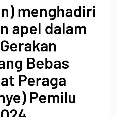
an) menghadiri
n apel dalam
 Gerakan
ang Bebas
lat Peraga
ye) Pemilu
2024