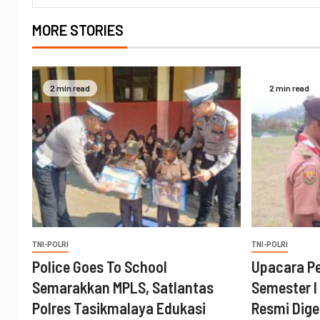
MORE STORIES
2 min read
2 min read
TNI-POLRI
TNI-POLRI
Police Goes To School
Upacara P
Semarakkan MPLS, Satlantas
Semester I
Polres Tasikmalaya Edukasi
Resmi Digel