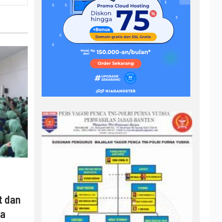
t dan
ya