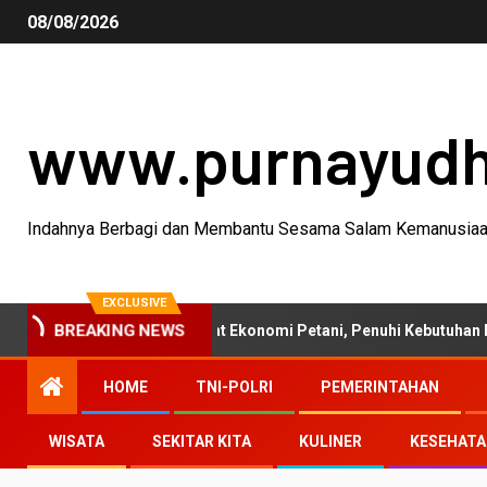
08/08/2026
www.purnayud
Indahnya Berbagi dan Membantu Sesama Salam Kemanusia
EXCLUSIVE
tanian 2026 Perkuat Ekonomi Petani, Penuhi Kebutuhan Masyaraka
BREAKING NEWS
HOME
TNI-POLRI
PEMERINTAHAN
WISATA
SEKITAR KITA
KULINER
KESEHAT