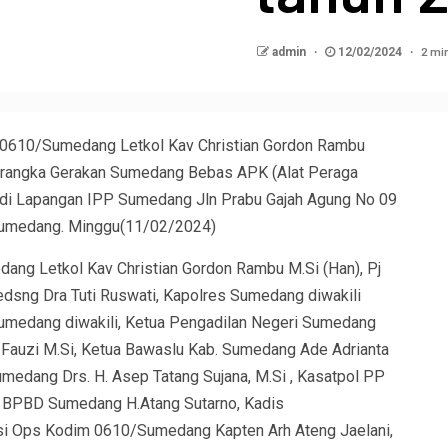
2 mi
admin
12/02/2024
0610/Sumedang Letkol Kav Christian Gordon Rambu
m rangka Gerakan Sumedang Bebas APK (Alat Peraga
 di Lapangan IPP Sumedang Jln Prabu Gajah Agung No 09
Sumedang. Minggu(11/02/2024)
dang Letkol Kav Christian Gordon Rambu M.Si (Han), Pj
dsng Dra Tuti Ruswati, Kapolres Sumedang diwakili
Sumedang diwakili, Ketua Pengadilan Negeri Sumedang
Fauzi M.Si, Ketua Bawaslu Kab. Sumedang Ade Adrianta
umedang Drs. H. Asep Tatang Sujana, M.Si , Kasatpol PP
ak BPBD Sumedang H.Atang Sutarno, Kadis
si Ops Kodim 0610/Sumedang Kapten Arh Ateng Jaelani,