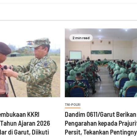
2 min read
TNI-POLRI
embukaan KKRI
‎Dandim 0611/Garut Berikan
 Tahun Ajaran 2026
Pengarahan kepada Prajuri
ar di Garut, Diikuti
Persit, Tekankan Pentingn