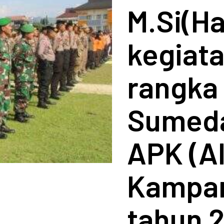
M.Si(H
kegiata
rangka
Sumed
APK (A
Kampan
tahun 