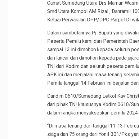
Camat Sumedang Utara Drs Maman Wasman
Smd Utara Kompol AM Rizal , Danramil 10
Ketua/Perwakilan DPP/DPC Parpol Di wi
Dalam sambutannya Pj .Bupati yang diwaki
Peserta Pemilu kami dari Pemerintah Daera
sampai 13 ini dimohon kepada seluruh pes
dan lancar dan dimohon kepada pada jaja
TNI dari Kodim dan seluruh peserta pemi
APK ini dan menjalani masa tenang selama 
Pemilu tanggal 14 Februari ini berjalan den
Dandim 0610/Sumedang Letkol Kav Christ
dari pihak TNI khususnya Kodim 0610/S
dalam rangka menyukseskan pemilu 2024 
“Di masa tenang dari tanggal 11-13 Febru
siaga dan 75 orang dari Yonif 301/Pks ya