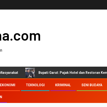
ha.com
an
t
Bupati Garut: Pajak Hotel dan Restoran Kembali ke M
EKONOMI
TEKNOLOGI
KRIMINAL
SENI BUDAYA
AN