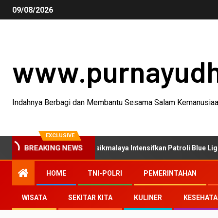
09/08/2026
www.purnayud
Indahnya Berbagi dan Membantu Sesama Salam Kemanusia
EXCLUSIVE
BREAKING NEWS
tan C3, Polres Tasikmalaya Intensifkan Patroli Blue Light
HOME
TNI-POLRI
PEMERINTAHAN
WISATA
SEKITAR KITA
KULINER
KESEHAT