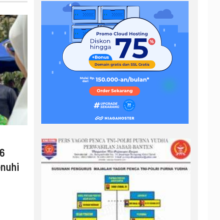
26
enuhi