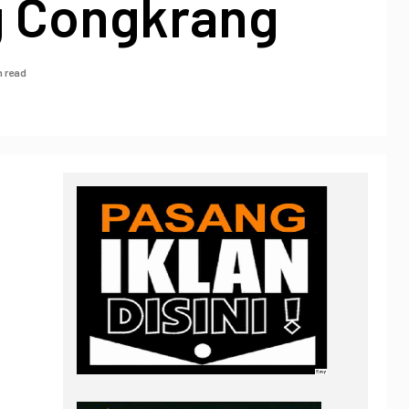
 Congkrang
n read