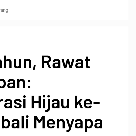
rang
ahun, Rawat
pan:
asi Hijau ke-
bali Menyapa