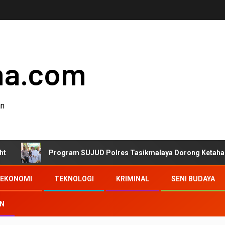
ha.com
an
Program SUJUD Polres Tasikmalaya Dorong Ketahanan Pangan
EKONOMI
TEKNOLOGI
KRIMINAL
SENI BUDAYA
AN