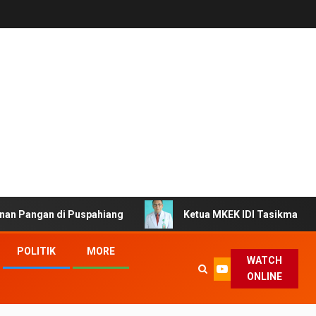
 di Puspahiang
Ketua MKEK IDI Tasikmalaya Ingatkan Do
POLITIK
MORE
WATCH
ONLINE