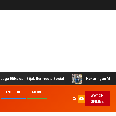
dan Bijak Bermedia Sosial
Kekeringan Melanda Tasikmala
POLITIK
MORE
WATCH
ONLINE