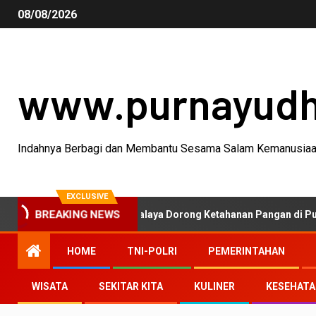
08/08/2026
www.purnayud
Indahnya Berbagi dan Membantu Sesama Salam Kemanusia
EXCLUSIVE
D Polres Tasikmalaya Dorong Ketahanan Pangan di Puspahiang
BREAKING NEWS
HOME
TNI-POLRI
PEMERINTAHAN
WISATA
SEKITAR KITA
KULINER
KESEHAT