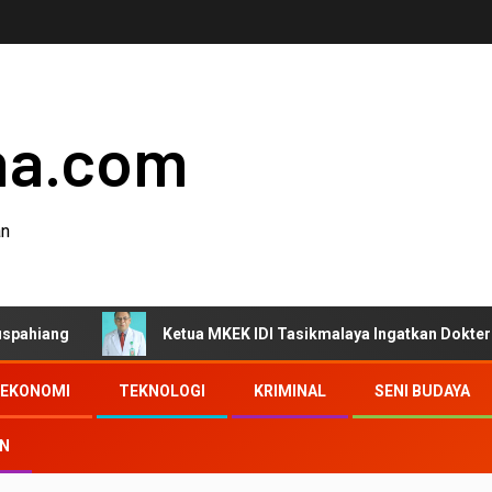
ha.com
an
Ketua MKEK IDI Tasikmalaya Ingatkan Dokter Jaga Etika 
EKONOMI
TEKNOLOGI
KRIMINAL
SENI BUDAYA
AN