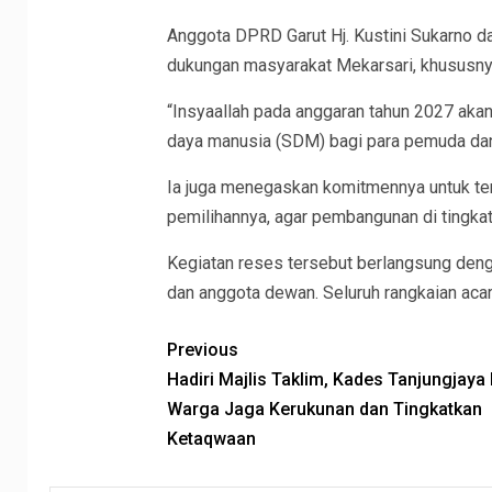
Anggota DPRD Garut Hj. Kustini Sukarno 
dukungan masyarakat Mekarsari, khususn
“Insyaallah pada anggaran tahun 2027 aka
daya manusia (SDM) bagi para pemuda dan 
Ia juga menegaskan komitmennya untuk te
pemilihannya, agar pembangunan di tingka
Kegiatan reses tersebut berlangsung deng
dan anggota dewan. Seluruh rangkaian acara 
Previous
Hadiri Majlis Taklim, Kades Tanjungjaya
Warga Jaga Kerukunan dan Tingkatkan
Ketaqwaan