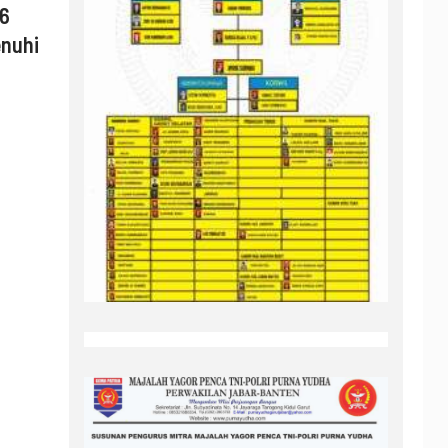
26
enuhi