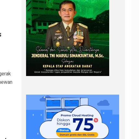
s
gerak
 hewan