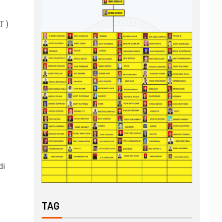
T )
di
,
TAG