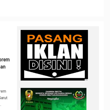
Korem
lan
orem
arut
.