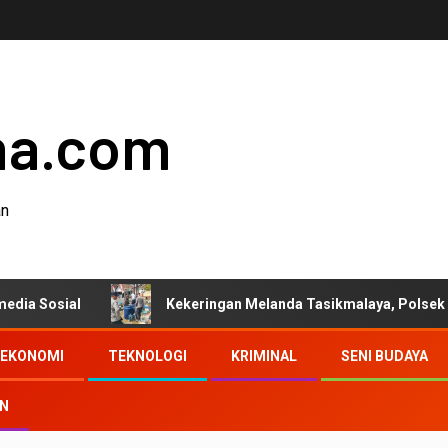
ha.com
an
Kekeringan Melanda Tasikmalaya, Polsek Tanjungjaya Distrib
EKONOMI
TEKNOLOGI
KRIMINAL
SENI BUDAYA
AN