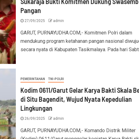
Sukaraja Bukti Komitmen Dukung Swasem
Pangan
27/09/2025
admin
GARUT, PURNAYUDHA.COM,- Komitmen Polri dalam
mendukung program ketahanan pangan nasional diwuju
secara nyata di Kabupaten Tasikmalaya. Pada hari Sabtu
PEMERINTAHAN
TNI-POLRI
Kodim 0611/Garut Gelar Karya Bakti Skala B
di Situ Bagendit, Wujud Nyata Kepedulian
Lingkungan
26/09/2025
admin
GARUT, PURNAYUDHA.COM,- Komando Distrik Militer
(Kodim) 0611/Garut menggelar kegiatan Karya Bakti sk