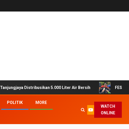
usikan 5.000 Liter Air Bersih
FESTA Dinas Pertanian 2
POLITIK
MORE
WATCH
ONLINE