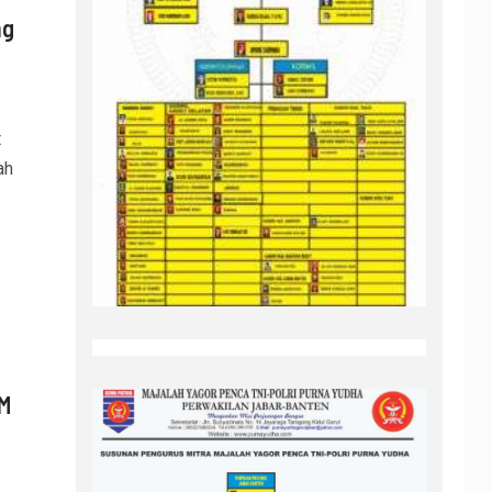
ng
t
ah
PM