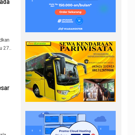
bada
dkan
 27...
esar
ala