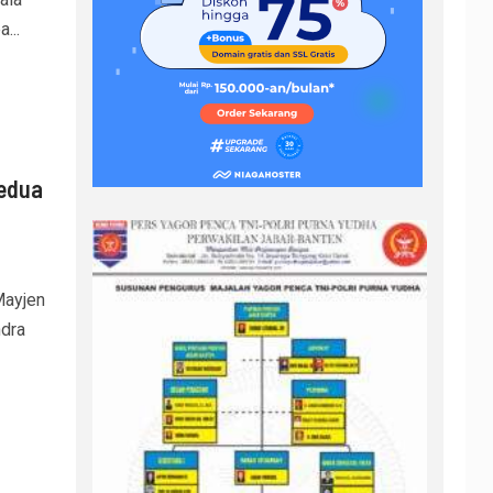
...
Kedua
Mayjen
ndra