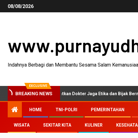
08/08/2026
www.purnayud
Indahnya Berbagi dan Membantu Sesama Salam Kemanusia
EXCLUSIVE
kmalaya Ingatkan Dokter Jaga Etika dan Bijak Bermedia Sosial
BREAKING NEWS
HOME
TNI-POLRI
PEMERINTAHAN
WISATA
SEKITAR KITA
KULINER
KESEHAT