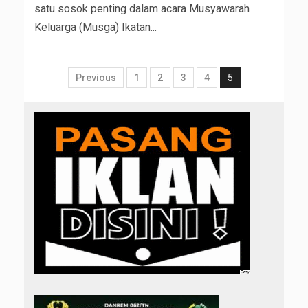
satu sosok penting dalam acara Musyawarah
Keluarga (Musga) Ikatan...
Previous
1
2
3
4
5