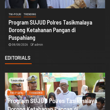
PEMERINTAHAN
Ketua MKEK IDI Tasikmalaya Ingatkan
Dokter Jaga Etika dan Bijak Bermedia
Sosial
08/08/2026
admin
EDITORIALS
1 min read
TNI-POLRI
TRENDING
Program SUJUD Polres Tasikmalaya
Dorong Ketahanan Pangan di