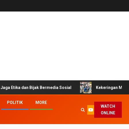
an Bijak Bermedia Sosial
Kekeringan Melanda Tasikmalay
POLITIK
MORE
WATCH
ONLINE