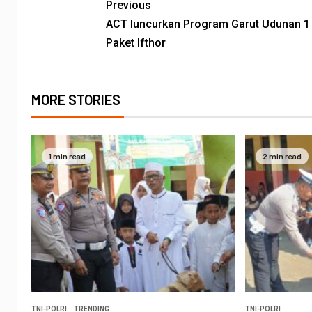
Previous
ACT luncurkan Program Garut Udunan 1
Paket Ifthor
MORE STORIES
1 min read
2 min read
TNI-POLRI
TRENDING
TNI-POLRI