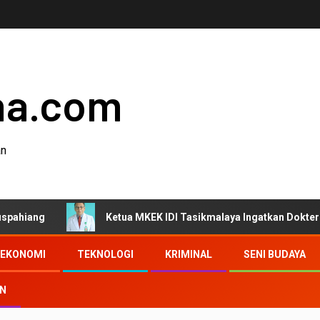
ha.com
an
Ketua MKEK IDI Tasikmalaya Ingatkan Dokter Jaga Etika d
EKONOMI
TEKNOLOGI
KRIMINAL
SENI BUDAYA
AN