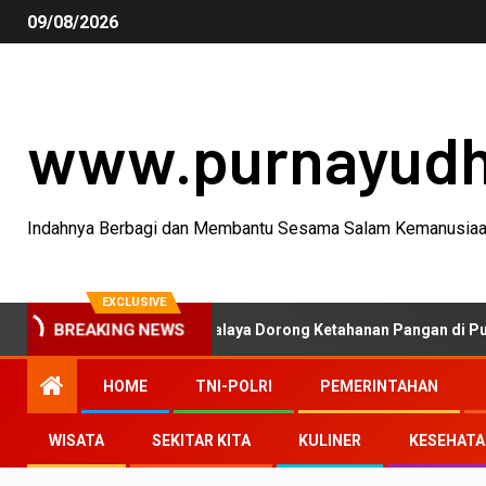
09/08/2026
www.purnayud
Indahnya Berbagi dan Membantu Sesama Salam Kemanusia
EXCLUSIVE
BREAKING NEWS
 Polres Tasikmalaya Dorong Ketahanan Pangan di Puspahiang
HOME
TNI-POLRI
PEMERINTAHAN
WISATA
SEKITAR KITA
KULINER
KESEHAT