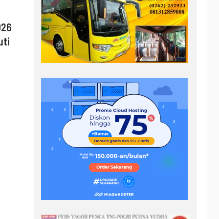
026
uti