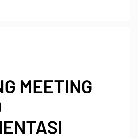
NG MEETING
D
MENTASI