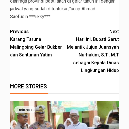
olahraga provinsi pasti akan di gelar tahun ini dengan
jadwal yang sudah ditentukan,”ucap Ahmad
Saefudin.***rikky***
Previous
Next
Karang Taruna
Hari ini, Bupati Garut
Malingping Gelar Bukber
Melantik Jujun Juansyah
dan Santunan Yatim
Nurhakim, S.T., M.T
sebagai Kepala Dinas
Lingkungan Hidup
MORE STORIES
1 min read