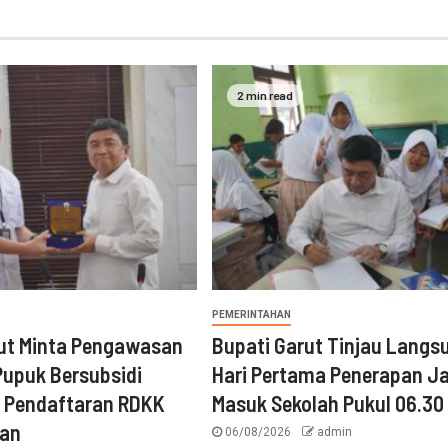
2 min read
PEMERINTAHAN
rut Minta Pengawasan
Bupati Garut Tinjau Langs
 Pupuk Bersubsidi
Hari Pertama Penerapan J
, Pendaftaran RDKK
Masuk Sekolah Pukul 06.30
kan
06/08/2026
admin