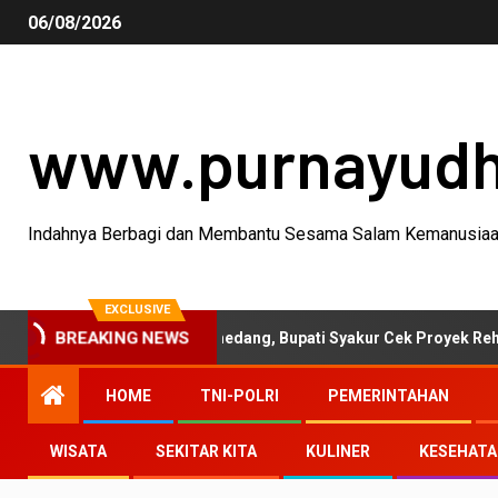
06/08/2026
www.purnayud
Indahnya Berbagi dan Membantu Sesama Salam Kemanusia
EXCLUSIVE
BREAKING NEWS
ivitas Garut-Sumedang, Bupati Syakur Cek Proyek Rehabilitasi Ja
HOME
TNI-POLRI
PEMERINTAHAN
WISATA
SEKITAR KITA
KULINER
KESEHAT