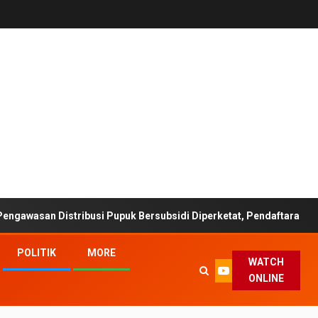
Distribusi Pupuk Bersubsidi Diperketat, Pendaftaran RDKK Dioptim
POLITIK
MORE
WATCH
ONLINE