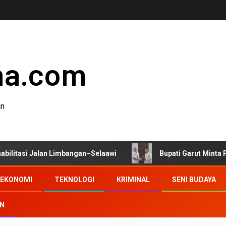
ha.com
an
lan Limbangan–Selaawi
Bupati Garut Minta Pengawasan 
EKONOMI
TEKNOLOGI
KRIMINAL
SENI BUDAYA
AN