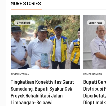
MORE STORIES
2 min read
2 min read
PEMERINTAHAN
PEMERINTAHAN
Tingkatkan Konektivitas Garut-
Bupati Ga
Sumedang, Bupati Syakur Cek
Distribusi
Proyek Rehabilitasi Jalan
Diperketat
Limbangan–Selaawi
Dioptimal