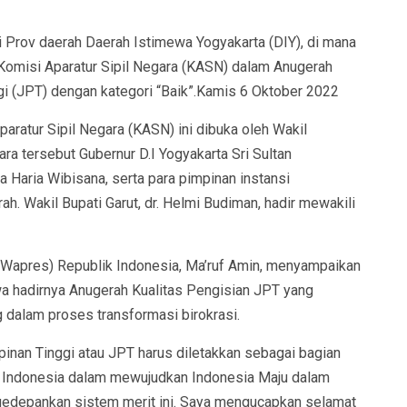
ri Prov daerah Daerah Istimewa Yogyakarta (DIY), di mana
Komisi Aparatur Sipil Negara (KASN) dalam Anugerah
gi (JPT) dengan kategori “Baik”.Kamis 6 Oktober 2022
aratur Sipil Negara (KASN) ini dibuka oleh Wakil
ara tersebut Gubernur D.I Yogyakarta Sri Sultan
Haria Wibisana, serta para pimpinan instansi
. Wakil Bupati Garut, dr. Helmi Budiman, hadir mewakili
(Wapres) Republik Indonesia, Ma’ruf Amin, menyampaikan
a hadirnya Anugerah Kualitas Pengisian JPT yang
 dalam proses transformasi birokrasi.
inan Tinggi atau JPT harus diletakkan sebagai bagian
si Indonesia dalam mewujudkan Indonesia Maju dalam
edepankan sistem merit ini. Saya mengucapkan selamat