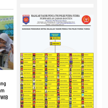
ung
am
 WIB