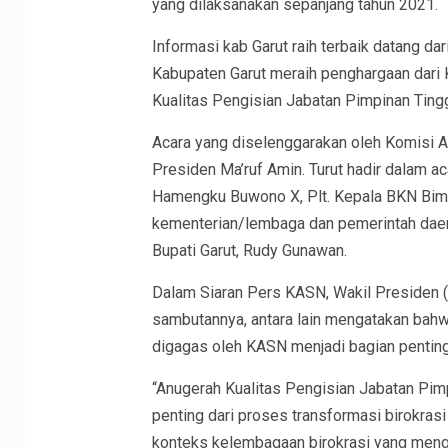
yang dilaksanakan sepanjang tahun 2021.
Informasi kab Garut raih terbaik datang da
Kabupaten Garut meraih penghargaan dari 
Kualitas Pengisian Jabatan Pimpinan Ting
Acara yang diselenggarakan oleh Komisi Ap
Presiden Ma’ruf Amin. Turut hadir dalam ac
Hamengku Buwono X, Plt. Kepala BKN Bima 
kementerian/lembaga dan pemerintah daerah
Bupati Garut, Rudy Gunawan.
Dalam Siaran Pers KASN, Wakil Presiden 
sambutannya, antara lain mengatakan bahw
digagas oleh KASN menjadi bagian penting
“Anugerah Kualitas Pengisian Jabatan Pimp
penting dari proses transformasi birokra
konteks kelembagaan birokrasi yang meng