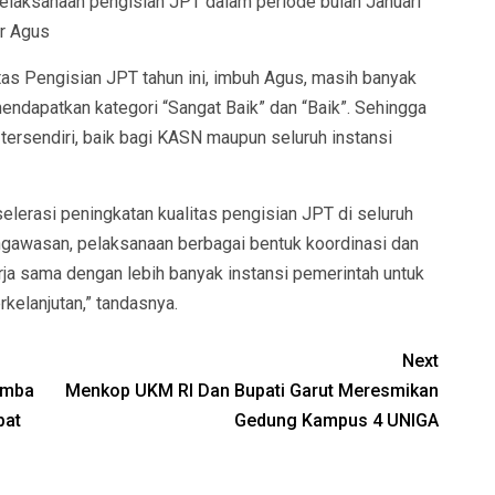
pelaksanaan pengisian JPT dalam periode bulan Januari
r Agus
itas Pengisian JPT tahun ini, imbuh Agus, masih banyak
endapatkan kategori “Sangat Baik” dan “Baik”. Sehingga
 tersendiri, baik bagi KASN maupun seluruh instansi
lerasi peningkatan kualitas pengisian JPT di seluruh
ngawasan, pelaksanaan berbagai bentuk koordinasi dan
erja sama dengan lebih banyak instansi pemerintah untuk
kelanjutan,” tandasnya.
Next
omba
Menkop UKM RI Dan Bupati Garut Meresmikan
pat
Gedung Kampus 4 UNIGA